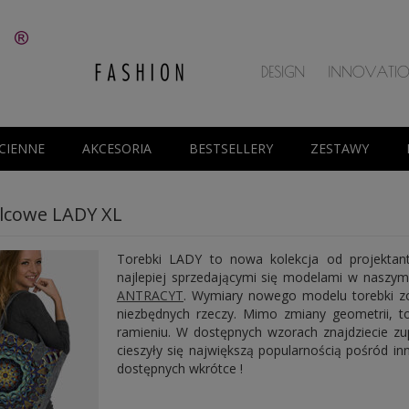
CIENNE
AKCESORIA
BESTSELLERY
ZESTAWY
ilcowe LADY XL
Torebki LADY to nowa kolekcja od projekta
najlepiej sprzedającymi się modelami w naszym 
ANTRACYT
. Wymiary nowego modelu torebki zo
niezbędnych rzeczy. Mimo zmiany geometrii,
ramieniu. W dostępnych wzorach znajdziecie zu
cieszyły się największą popularnością pośród i
dostępnych wkrótce !