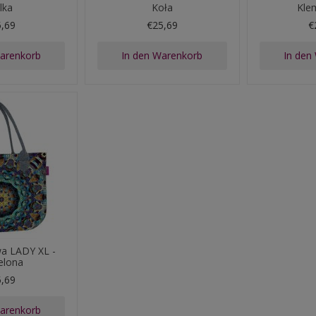
lka
Koła
Kle
5,69
€25,69
€
Warenkorb
In den Warenkorb
In den
wa LADY XL -
elona
5,69
Warenkorb