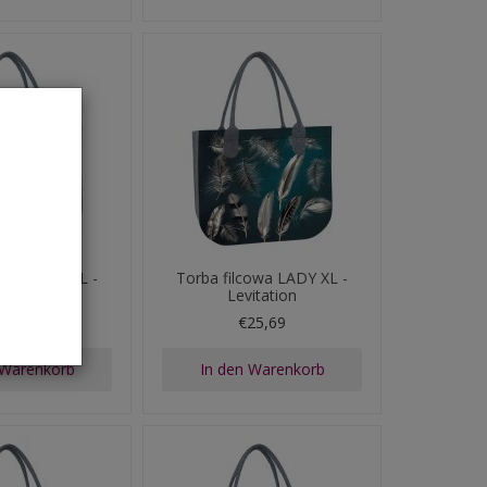
cowa LADY XL -
Torba filcowa LADY XL -
Look
Levitation
25,69
€25,69
 Warenkorb
In den Warenkorb