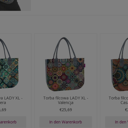
wa LADY XL -
Torba filcowa LADY XL -
Torba fil
tera
Valencja
Cas
5,69
€25,69
€
Warenkorb
In den Warenkorb
In den