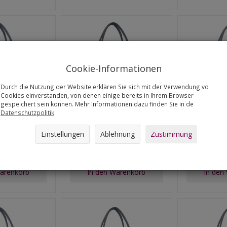
Cookie-Informationen
Durch die Nutzung der Website erklären Sie sich mit der Verwendung vo
Cookies einverstanden, von denen einige bereits in Ihrem Browser
gespeichert sein können. Mehr Informationen dazu finden Sie in de
Datenschutzpolitik
.
owa LADY XL-
Torba filcowa LADY XL -
Torba fil
Einstellungen
Ablehnung
Zustimmung
hontas
Tulipany
5,69
€25,69
€
Warenkorb
In den Warenkorb
In den