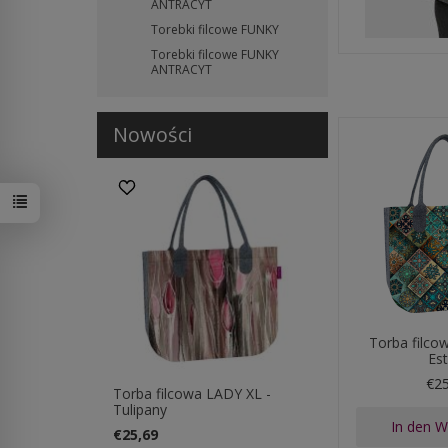
ANTRACYT
Torebki filcowe FUNKY
Torebki filcowe FUNKY
ANTRACYT
Nowości
Torba filco
Es
€2
Torba filcowa LADY XL -
Tulipany
In den 
€25,69