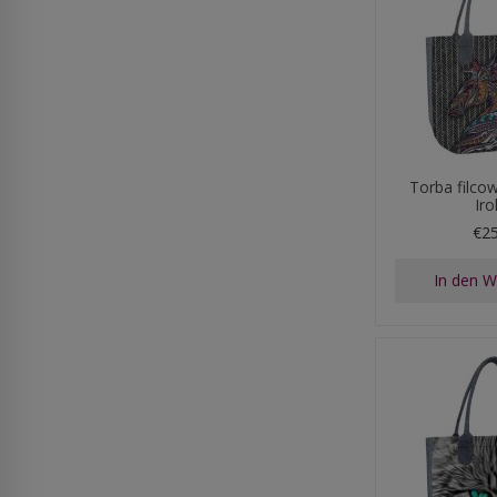
Torba filco
Ir
€2
In den 