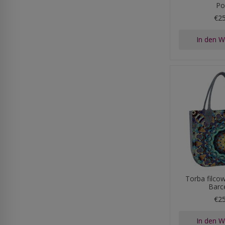
Po
€2
In den 
Torba filco
Barc
€2
In den 