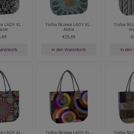
wa LADY XL -
Torba filcowa LADY XL -
Torba fil
tazar
Aisha
Wa
5,69
€25,69
€
Warenkorb
In den Warenkorb
In den
wa LADY XL -
Torba filcowa LADY XL -
Torba fil