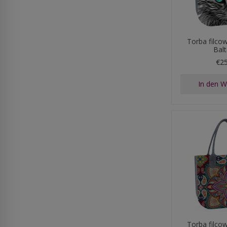
Torba filco
Bal
€2
In den 
Torba filco