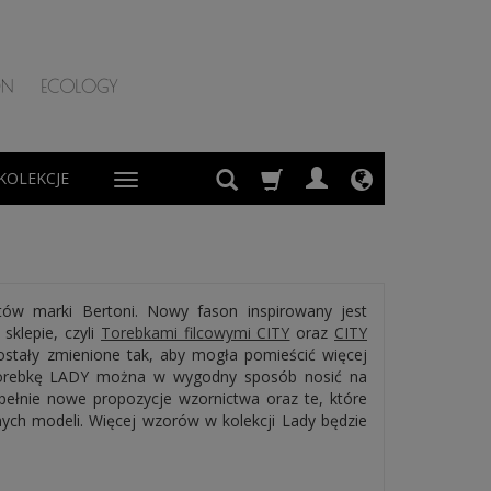
KOLEKCJE
ntów marki
Bertoni
. Nowy fason inspirowany jest
sklepie, czyli
Torebkami filcowymi CITY
oraz
CITY
stały zmienione tak, aby mogła pomieścić więcej
 torebkę LADY można w wygodny sposób nosić na
pełnie nowe propozycje wzornictwa oraz te, które
nnych modeli. Więcej wzorów w kolekcji Lady będzie