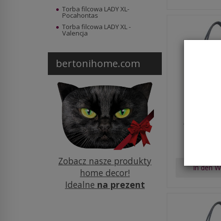
Torba filcowa LADY XL-
Pocahontas
Torba filcowa LADY XL -
Valencja
bertonihome.com
Torba filc
Poca
€2
Zobacz nasze produkty
In den 
home decor!
Idealne
na prezent