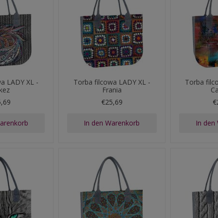
wa LADY XL -
Torba filcowa LADY XL -
Torba fil
okez
Frania
C
5,69
€25,69
€
Warenkorb
In den Warenkorb
In den