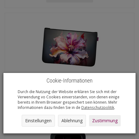
Cookie-Informationen
Kosmetyczka Filcowa Pocket Livia Antracy...
€10,54
Durch die Nutzung der Website erklären Sie sich mit der
Verwendung vo Cookies einverstanden, von denen einige
bereits in Ihrem Browser gespeichert sein können. Mehr
Informationen dazu finden Sie in de
Datenschutzpolitik
.
In den Warenkorb
Einstellungen
Ablehnung
Zustimmung