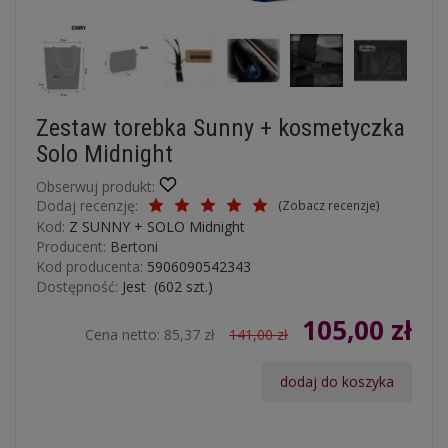
Zestaw torebka Sunny + kosmetyczka
Solo Midnight
Obserwuj produkt:
Dodaj recenzję:
(
Zobacz recenzje
)
Kod:
Z SUNNY + SOLO Midnight
Producent:
Bertoni
Kod producenta:
5906090542343
Dostępność:
Jest
(
602
szt.)
105,00 zł
Cena netto:
85,37 zł
141,00 zł
dodaj do koszyka