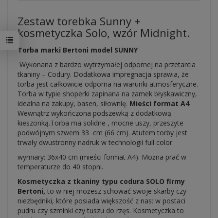
Zestaw torebka Sunny +
kosmetyczka Solo, wzór Midnight.
Torba marki Bertoni model SUNNY
Wykonana z bardzo wytrzymałej odpornej na przetarcia
tkaniny – Codury. Dodatkowa impregnacja sprawia, że
torba jest całkowicie odporna na warunki atmosferyczne.
Torba w typie shoperki zapinana na zamek błyskawiczny,
idealna na zakupy, basen, siłownię.
Mieści format A4
.
Wewnątrz wykończona podszewką z dodatkową
kieszonką.Torba ma solidne , mocne uszy, przeszyte
podwójnym szwem 33 cm (66 cm). Atutem torby jest
trwały dwustronny nadruk w technologii full color.
wymiary: 36x40 cm (mieści format A4). Można prać w
temperaturze do 40 stopni.
Kosmetyczka z tkaniny typu codura SOLO firmy
Bertoni,
to w niej możesz schować swoje skarby czy
niezbędniki, które posiada większość z nas: w postaci
pudru czy szminki czy tuszu do rzęs. Kosmetyczka to