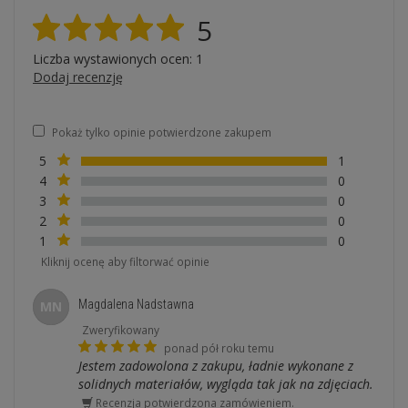
5
Liczba wystawionych ocen: 1
Dodaj recenzję
Pokaż tylko opinie potwierdzone zakupem
5
1
4
0
3
0
2
0
1
0
Kliknij ocenę aby filtorwać opinie
Magdalena Nadstawna
MN
Zweryfikowany
ponad pół roku temu
Jestem zadowolona z zakupu, ładnie wykonane z
solidnych materiałów, wygląda tak jak na zdjęciach.
Recenzja potwierdzona zamówieniem.