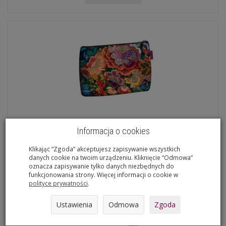
Informacja o cookies
Elegancka Kosmetyczka Solo, nadruk Corin...
47,90 zł
Klikając “Zgoda” akceptujesz zapisywanie wszystkich
danych cookie na twoim urządzeniu. Kliknięcie “Odmowa”
oznacza zapisywanie tylko danych niezbędnych do
funkcjonowania strony. Więcej informacji o cookie w
Do koszyka
polityce prywatności
.
Ustawienia
Odmowa
Zgoda