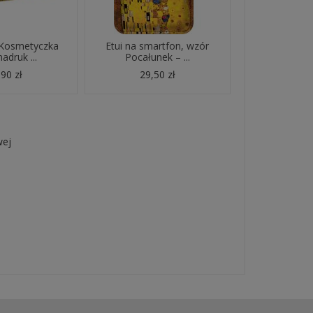
 Kosmetyczka
Etui na smartfon, wzór
nadruk ...
Pocałunek – ...
90 zł
29,50 zł
wej