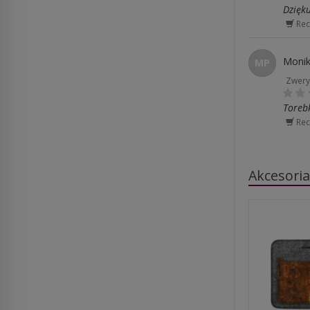
Dzięku
Rec
Monik
MP
Zwery
Toreb
Rec
Akcesori