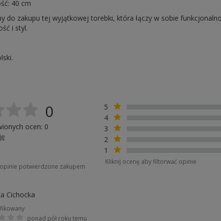
ść: 40 cm
 do zakupu tej wyjątkowej torebki, która łączy w sobie funkcjonaln
ć i styl.
lski.
0
5
4
wionych ocen: 0
3
ję
2
1
Kliknij ocenę aby filtorwać opinie
o opinie potwierdzone zakupem
a Cichocka
fikowany
ponad pół roku temu