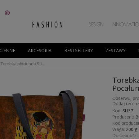
CIENNE
AKCESORIA
BESTSELLERY
ZESTAWY
Torebka płócienna SU..
Torebka
Pocału
Obserwuj pro
Dodaj recenz
Kod:
SU37
Producent:
B
Kod producen
Waga:
200
g
Dostępność: