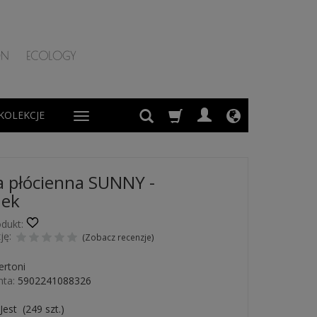
KOLEKCJE
 płócienna SUNNY -
nek
dukt:
ję:
(
Zobacz recenzje
)
ertoni
ta:
5902241088326
Jest
(
249
szt.)