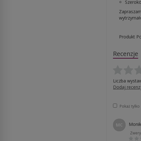
Szeroko
Zapraszamy
wytrzymałoś
Produkt Po
Recenzje
Liczba wysta
Dodaj recenz
Pokaż tylk
Monik
MC
Zwery