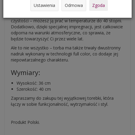
Ustawienia
Odmowa
Zgoda
kieszonka na drobne przedmioty.
Nie tylko jest wytrzymała, ale także łatwa w utrzymaniu
czystości – możesz ją prać w temperaturze do 40 stopni.
Dodatkowo, dzięki specjalnej impregnacji, jest całkowicie
odporna na warunki atmosferyczne, co sprawia, że
będzie towarzyszyć Ci przez wiele lat.
Ale to nie wszystko – torba ma także trwały dwustronny
nadruk wykonany w technologii full color, co dodaje jej
niepowtarzalnego charakteru.
Wymiary:
Wysokość: 36 cm
Szerokość: 40 cm
Zapraszamy do zakupu tej wyjątkowej torebki, która
łączy w sobie funkcjonalność, wytrzymałość i styl.
Produkt Polski.