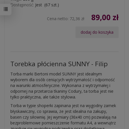
Dostępność:
Jest
(
67
szt.)
89,00 zł
Cena netto:
72,36 zł
dodaj do koszyka
Torebka płócienna SUNNY - Filip
Torba marki Bertoni model SUNNY jest idealnym
wyborem dla osób ceniących wytrzymałość i odporność
na warunki atmosferyczne. Wykonana z wytrzymałej i
odpornej na przetarcia tkaniny Codury, ta torba jest nie
tylko praktyczna, ale także stylowa.
Torba w typie shoperki zapinana jest na wygodny zamek
błyskawiczny, co sprawia, że jest idealna na zakupy,
basen czy siłownię. Jej wymiary (36x40 cm) pozwalają na
bezproblemowe pomieszczenie formatu A4, a wewnątrz
znajduje się wygodna podszewka oraz dodatkowa