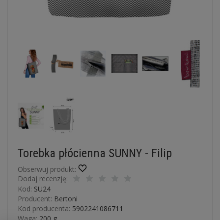
Torebka płócienna SUNNY - Filip
Obserwuj produkt:
Dodaj recenzję:
Kod:
SU24
Producent:
Bertoni
Kod producenta:
5902241086711
Waga:
200
g