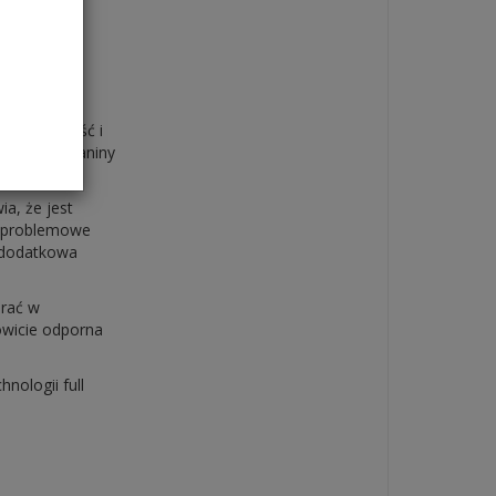
wytrzymałość i
zetarcia tkaniny
a, że jest
bezproblemowe
 dodatkowa
prać w
kowicie odporna
nologii full