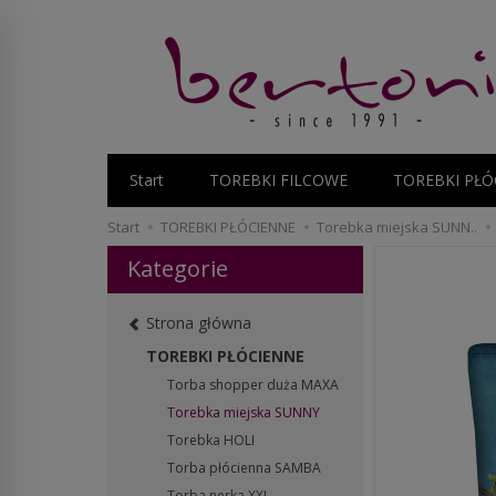
Start
TOREBKI FILCOWE
TOREBKI PŁÓ
Start
TOREBKI PŁÓCIENNE
Torebka miejska SUNN..
Kategorie
Strona główna
TOREBKI PŁÓCIENNE
Torba shopper duża MAXA
Torebka miejska SUNNY
Torebka HOLI
Torba płócienna SAMBA
Torba nerka XXL