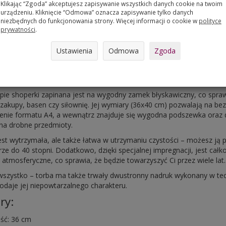
Klikając “Zgoda” akceptujesz zapisywanie wszystkich danych cookie na twoim
urządzeniu. Kliknięcie “Odmowa” oznacza zapisywanie tylko danych
niezbędnych do funkcjonowania strony. Więcej informacji o cookie w
polityce
prywatności
.
ka płócienna SUNNY - Almond
Ustawienia
Odmowa
Zgoda
ki Bertoni model SUNNY jest idealnym wyborem dla osób ceniących 
na warunki atmosferyczne. Wykonana z wytrzymałej i odpornej na pr
torba jest nie tylko praktyczna, ale także stylowa.
pie shoperki zapinana jest na wygodny zamek błyskawiczny, co sprawi
 zakupy, basen czy siłownię. Jej wymiary (36x40 cm) pozwalają na 
enie formatu A4, a wewnątrz znajduje się wygodna podszewka oraz
na drobne przedmioty.
jest wytrzymała, ale także łatwa w utrzymaniu czystości – możesz ją 
ze do 40 stopni. Dodatkowo, dzięki specjalnej impregnacji, jest cał
 atmosferyczne, co sprawia, że będzie towarzyszyć Ci przez wiele lat.
 wszystko – torba ma także trwały dwustronny nadruk wykonany w tech
dodaje jej niepowtarzalnego charakteru.
ry:
ść: 36 cm