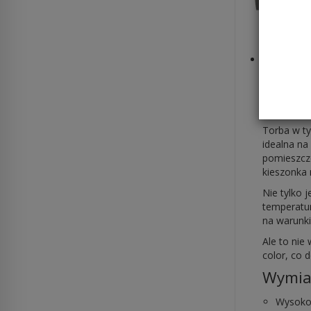
Toreb
Torba mar
odporność 
Codury, ta 
Torba w ty
idealna na
pomieszcz
kieszonka 
Nie tylko 
temperatur
na warunki
Ale to nie
color, co 
Wymia
Wysoko