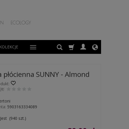
KOLEKCJE
a płócienna SUNNY - Almond
dukt:
ję:
ertoni
ta:
5903163334089
Jest
(
940
szt.)