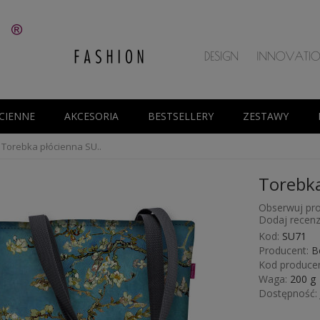
CIENNE
AKCESORIA
BESTSELLERY
ZESTAWY
Torebka płócienna SU..
Torebk
Obserwuj pro
Dodaj recenz
Kod:
SU71
Producent:
B
Kod producen
Waga:
200
g
Dostępność: