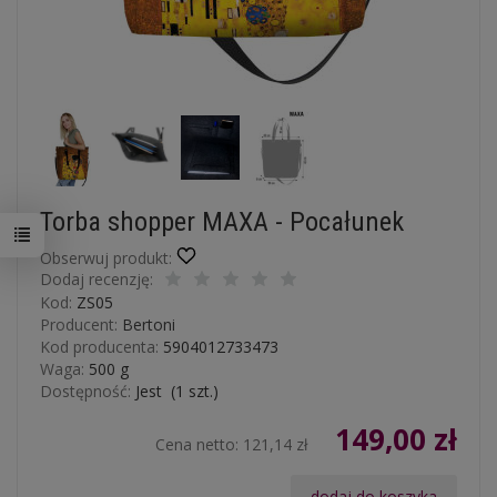
Torba shopper MAXA - Pocałunek
Obserwuj produkt:
Dodaj recenzję:
Kod:
ZS05
Producent:
Bertoni
Kod producenta:
5904012733473
Waga:
500
g
Dostępność:
Jest
(
1
szt.)
149,00 zł
Cena netto:
121,14 zł
dodaj do koszyka