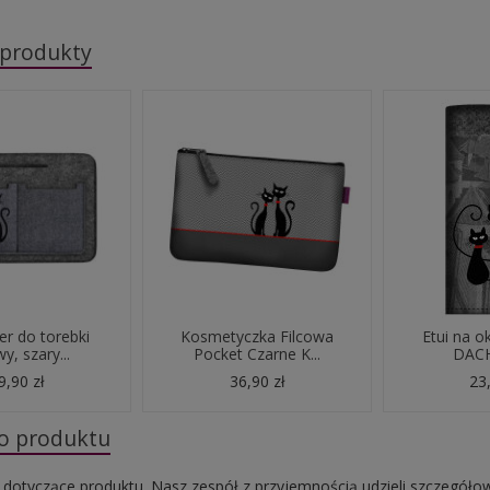
 produkty
er do torebki
Kosmetyczka Filcowa
Etui na o
wy, szary...
Pocket Czarne K...
DAC
9,90 zł
36,90 zł
23,
do produktu
 dotyczące produktu. Nasz zespół z przyjemnością udzieli szczegóło