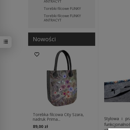
ANTRACYT
Torebki filcowe FUNKY
Torebki filcowe FUNKY
ANTRACYT
Nowości
Torebka filcowa City Szara,
Stylowa i pr
nadruk Prima...
funkcjonalno
W ostatnich 30 dniach produktem interesują się
22
osoby.
89,00 zł