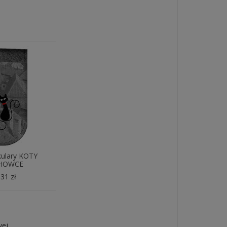
kulary KOTY
HOWCE
31 zł
wej