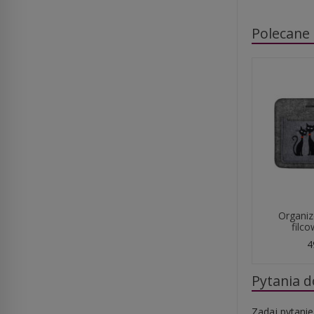
Polecane
Organiz
filco
4
Pytania 
Zadaj pytanie