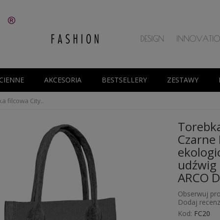
CIENNE
AKCESORIA
BESTSELLERY
ZESTAWY
a filcowa City..
Torebka
Czarne 
ekologic
udźwig 
ARCO D
Obserwuj pro
Dodaj recenz
Kod:
FC20