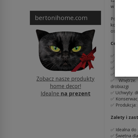
szarym kolorz
w szkole, jak
bertonihome.com
Pojemna komo
konstrukcja 
osób ceniącyc
Cechy produ
✅ Materiał: wy
✅ Kolor: szar
✅ Wymiary: ok
✅ Zamykanie:
Zobacz nasze produkty
✅ Wnętrze: 
home decor!
drobiazgi
Idealne
na prezent
✅ Uchwyty: d
✅ Konserwacj
✅ Produkcja:
Zalety i za
✅ Idealna do 
✅ Świetna dla