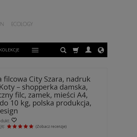
KOLEKCJE
 filcowa City Szara, nadruk
Koty – shopperka damska,
zny filc, zamek, mieści A4,
do 10 kg, polska produkcja,
esign
dukt:
ję:
(
Zobacz recenzje
)