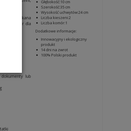
acy, na uczelni,
Głębokość:10 cm
Szerokość:35 cm
Wysokość uchwytów:24 cm
let, a zamykana
Liczba kieszeni:2
Liczba komór:1
dealny wybór dla
Dodatkowe informacje:
Innowacyjny i ekologiczny
produkt
14 dni na zwrot
100% Polski produkt
 dokumenty lub
g
tatki