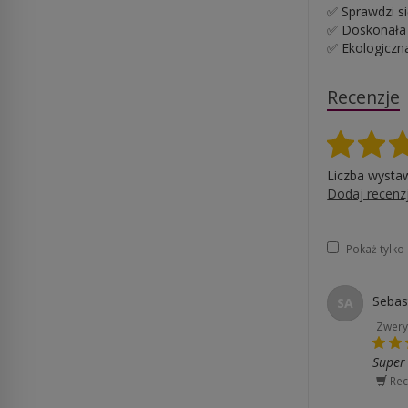
✅ Sprawdzi si
✅ Doskonała n
✅ Ekologiczna
Recenzje
Liczba wysta
Dodaj recenz
Pokaż tylk
Sebas
SA
Zwery
Super
Rec