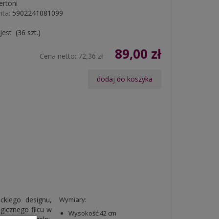
ertoni
ta:
5902241081099
Jest
(
36
szt.)
89,00 zł
Cena netto:
72,36 zł
dodaj do koszyka
ckiego designu,
Wymiary:
gicznego filcu w
Wysokość:42 cm