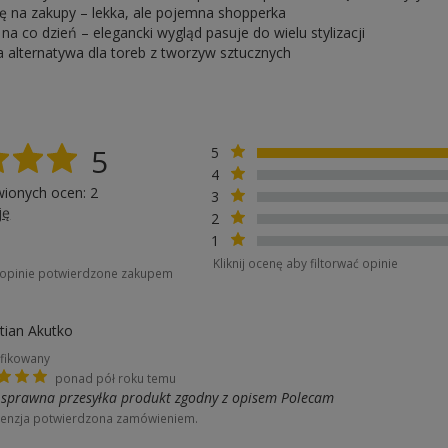
ę na zakupy – lekka, ale pojemna shopperka
a co dzień – elegancki wygląd pasuje do wielu stylizacji
 alternatywa dla toreb z tworzyw sztucznych
5
5
4
wionych ocen: 2
3
ję
2
1
Kliknij ocenę aby filtorwać opinie
o opinie potwierdzone zakupem
tian Akutko
fikowany
ponad pół roku temu
 sprawna przesyłka produkt zgodny z opisem Polecam
enzja potwierdzona zamówieniem.