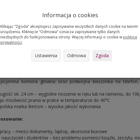
e, wzbogacona o trwały nadruk full-color, sprawdzi się zarówno w pr
 i w czasie codziennych wyjść na zakupy czy spotkania.
Informacja o cookies
ra główna bez trudu mieści dokumenty formatu A4, laptop lub tab
i dodatkowe kieszonki zapewniają bezpieczeństwo i porządek. To i
Klikając “Zgoda” akceptujesz zapisywanie wszystkich danych cookie na twoim
h połączenie nowoczesnego stylu, wygody i trwałości.
urządzeniu. Kliknięcie “Odmowa” oznacza zapisywanie tylko danych
niezbędnych do funkcjonowania strony. Więcej informacji o cookie w
polityce
prywatności
.
ktu:
Ustawienia
Odmowa
Zgoda
sokiej jakości, ekologiczny filc – trwały, lekki, przyjazny środowisku
y z nadrukiem – modny, uniwersalny, odporny na ścieranie
. 42 × 35 × 10 cm – mieści format A4 i większe
 zamek błyskawiczny zabezpieczający zawartość
pojemna komora główna oraz podwójna kieszonka na telefon,
ługość ok. 24 cm – wygodne noszenie w ręku lub na ramieniu, do 10k
a: możliwość prania w pralce w temperaturze do 40°C
 polska marka Bertoni – wysoka jakość wykonania
stosowanie:
pracy – mieści dokumenty, laptop, akcesoria biurowe
 nauczycieli i studentów – bez problemu pomieści książki, zeszyty, no