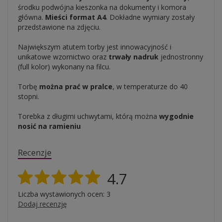
środku podwójna kieszonka na dokumenty i komora
główna.
Mieści format A4
. Dokładne wymiary zostały
przedstawione na zdjęciu.
Największym atutem torby jest innowacyjność i
unikatowe wzornictwo oraz
trwały nadruk
jednostronny
(full kolor) wykonany na filcu.
Torbę
można prać w pralce
, w temperaturze do 40
stopni.
Torebka z długimi uchwytami, którą można
wygodnie
nosić na ramieniu
Recenzje
4.7
Liczba wystawionych ocen: 3
Dodaj recenzję