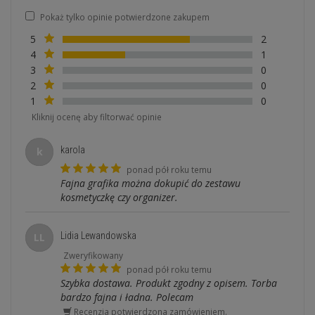
Pokaż tylko opinie potwierdzone zakupem
5
2
4
1
3
0
2
0
1
0
Kliknij ocenę aby filtorwać opinie
karola
k
ponad pół roku temu
Fajna grafika można dokupić do zestawu
kosmetyczkę czy organizer.
Lidia Lewandowska
LL
Zweryfikowany
ponad pół roku temu
Szybka dostawa. Produkt zgodny z opisem. Torba
bardzo fajna i ładna. Polecam
Recenzja potwierdzona zamówieniem.