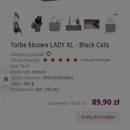
Torba filcowa LADY XL - Black Cats
Obserwuj produkt:
Dodaj recenzję:
(
Zobacz recenzje
)
Kod:
TL11
Producent:
Bertoni
Kod producenta:
5903163332894
Waga:
200
g
Dostępność:
Jest
(
78
szt.)
89,90 zł
Cena netto:
73,09 zł
dodaj do koszyka