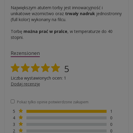
Największym atutem torby jest innowacyjność i
unikatowe wzornictwo oraz
trwały nadruk
jednostronny
(full kolor) wykonany na filcu.
Torbę
można prać w pralce
, w temperaturze do 40
stopni.
Rezensionen
5
Liczba wystawionych ocen: 1
Dodaj recenzję
Pokaż tylko opinie potwierdzone zakupem
5
1
4
0
3
0
2
0