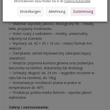
Informationen dazu finden Sie in de
Datenschutzpolitik
.
połączenie nowoczesnego stylu, wygody i trwałości.
Einstellungen
Ablehnung
Zustimmung
Cechy produktu:
✅ Materiał: wysokiej jakości, ekologiczny filc – trwały,
lekki, przyjazny środowisku
✅ Kolor: szary z nadrukiem – modny, uniwersalny,
odporny na ścieranie
✅ Wymiary: ok. 42 × 35 × 10 cm – mieści format A4 i
większe
✅ Zamykanie: zamek błyskawiczny zabezpieczający
zawartość
✅ Wnętrze: pojemna komora główna oraz podwójna
kieszonka na telefon, dokumenty lub drobiazgi
✅ Uchwyty: długość ok. 24 cm – wygodne noszenie w
ręku lub na ramieniu, do 10kg
✅ Konserwacja: możliwość prania w pralce w
temperaturze do 40°C
✅ Produkcja: polska marka Bertoni – wysoka jakość
wykonania
Zalety i zastosowanie: