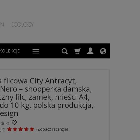
KOLEKCJE
 filcowa City Antracyt,
Nero – shopperka damska,
zny filc, zamek, mieści A4,
do 10 kg, polska produkcja,
esign
dukt:
ję:
(
Zobacz recenzje
)