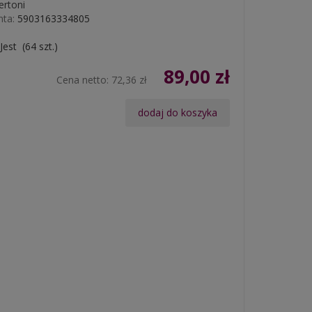
ertoni
ta:
5903163334805
Jest
(
64
szt.)
89,00 zł
Cena netto:
72,36 zł
dodaj do koszyka