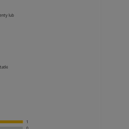
nty lub
tatki
1
0