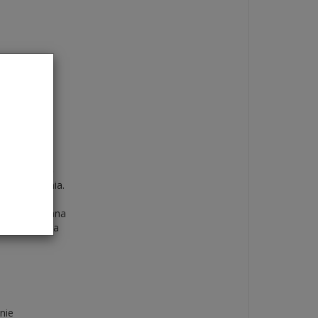
leganckiego
o,
sprawdzi się
czy spotkania.
et, a zamykana
lny wybór dla
nie