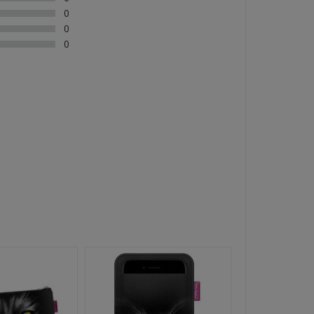
0
0
0