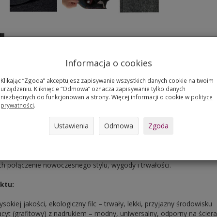
Informacja o cookies
Klikając “Zgoda” akceptujesz zapisywanie wszystkich danych cookie na twoim
urządzeniu. Kliknięcie “Odmowa” oznacza zapisywanie tylko danych
aktyczna torba filcowa CITY ANTRACYT marki Bertoni to połączenie e
niezbędnych do funkcjonowania strony. Więcej informacji o cookie w
polityce
prywatności
.
kcjonalności i dbałości o środowisko. Wykonana z wysokogatunkoweg
 filcu w grafitowym kolorze, wzbogacona o trwały nadruk full-color, 
Ustawienia
Odmowa
Zgoda
cy, na uczelni, w szkole, jak i w czasie codziennych wyjść na zakupy 
ra główna bez trudu mieści dokumenty formatu A4, laptop lub tabl
 dodatkowe kieszonki zapewniają bezpieczeństwo i porządek. To idea
h połączenie nowoczesnego stylu, wygody i trwałości.
ktu:
sokiej jakości, ekologiczny filc – trwały, lekki, przyjazny środowisku
acyt (grafitowy) z nadrukiem – modny, uniwersalny, odporny na ściera