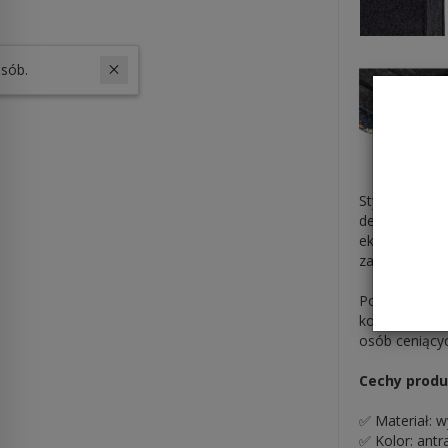
W ostatnich 30 dniach produktem interesuje się
16
osób.
Stylowa i pr
designu, fun
ekologicznego
zarówno w pra
Pojemna komo
konstrukcja i
osób ceniącyc
Cechy produ
✅ Materiał: wy
✅ Kolor: antr