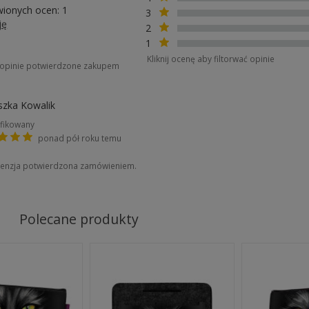
wionych ocen: 1
3
ję
2
1
Kliknij ocenę aby filtorwać opinie
o opinie potwierdzone zakupem
szka Kowalik
fikowany
ponad pół roku temu
enzja potwierdzona zamówieniem.
a
Polecane produkty