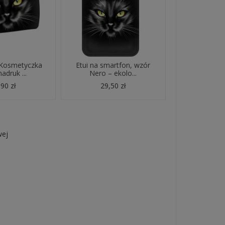
 Kosmetyczka
Etui na smartfon, wzór
nadruk ...
Nero – ekolo...
90 zł
29,50 zł
wej