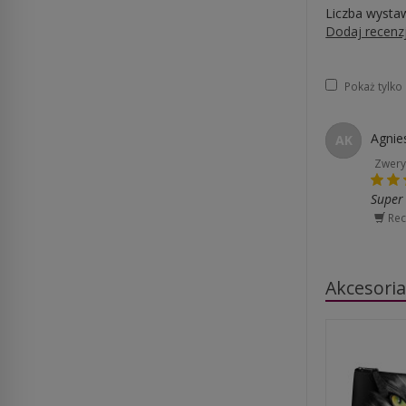
Liczba wysta
Dodaj recenz
Pokaż tylk
Agnie
AK
Zwery
Super
Rec
Akcesori