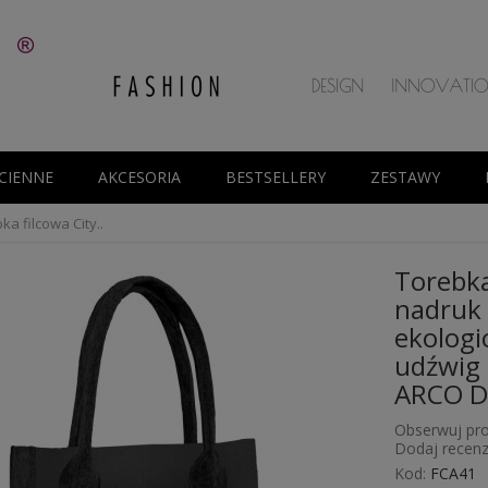
CIENNE
AKCESORIA
BESTSELLERY
ZESTAWY
ka filcowa City..
Torebka
nadruk 
ekologic
udźwig 
ARCO D
Obserwuj pro
Dodaj recenz
Kod:
FCA41