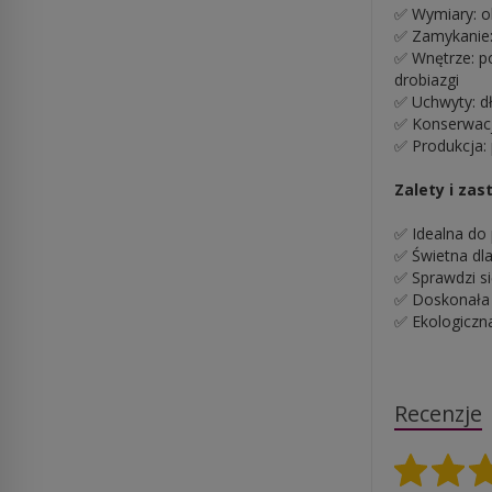
✅ Wymiary: ok
✅ Zamykanie:
✅ Wnętrze: p
drobiazgi
✅ Uchwyty: d
✅ Konserwacj
✅ Produkcja:
Zalety i za
✅ Idealna do 
✅ Świetna dla
✅ Sprawdzi si
✅ Doskonała n
✅ Ekologiczna
Recenzje