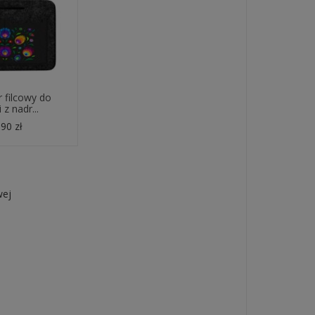
 filcowy do
 z nadr...
90 zł
wej