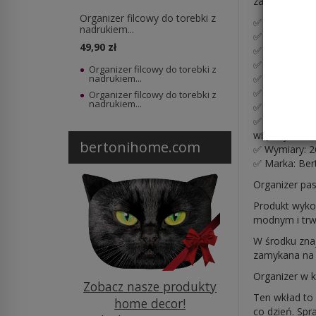
zadbaj o porz
Organizer filcowy do torebki z
✅ Lekki i pra
nadrukiem...
✅ Kolor: antr
49,90 zł
✅
Jednostro
✅ Pomaga utr
Organizer filcowy do torebki z
✅ Wyposażony 
nadrukiem...
✅ Sztywna ko
Organizer filcowy do torebki z
nadrukiem...
✅ Chroni wnęt
✅ Idealny wkł
większych to
bertonihome.com
✅ Wymiary: 2
✅ Marka: Bert
Organizer pa
Produkt wykon
modnym i trw
W środku znaj
zamykana na 
Organizer w k
Zobacz nasze produkty
Ten wkład to 
home decor!
co dzień. Spr