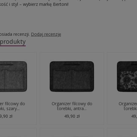
ość i styl – wybierz markę Bertoni!
osiada recenzji.
Dodaj recenzję
 produkty
er filcowy do
Organizer filcowy do
Organizer
ki, szary...
torebki, antra...
torebki
9,90 zł
49,90 zł
49,