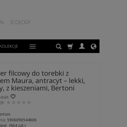
KOLEKCJE
er filcowy do torebki z
em Maura, antracyt – lekki,
, z kieszeniami, Bertoni
dukt:
ję:
ertoni
ta:
5906090544606
Jest
(
964
szt.)