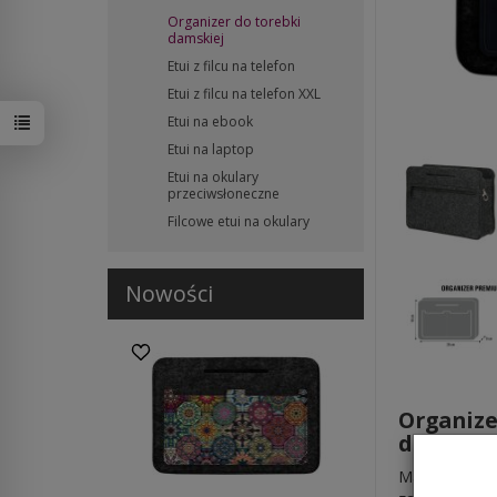
Organizer do torebki
damskiej
Etui z filcu na telefon
Etui z filcu na telefon XXL
Etui na ebook
Etui na laptop
Etui na okulary
przeciwsłoneczne
Filcowe etui na okulary
Nowości
Organize
W ostatnich 30 dniach produktem interesuje się
8
osób.
dzień!
Masz dość ba