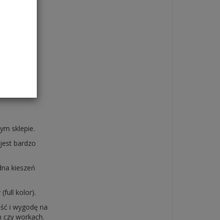
lcu
ały także do
ym sklepie.
jest bardzo
dna kieszeń
full kolor).
ość i wygodę na
h czy workach.