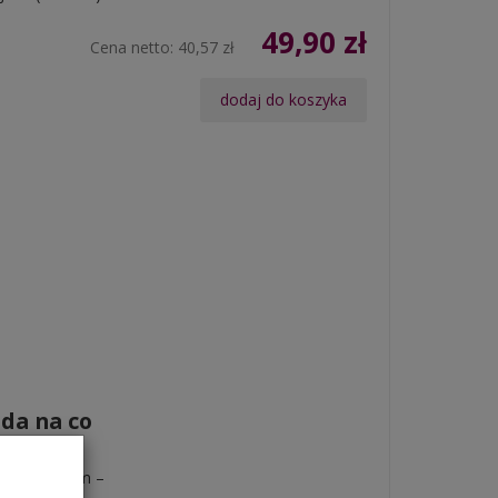
49,90 zł
Cena netto:
40,57 zł
dodaj do koszyka
oda na co
 ten problem –