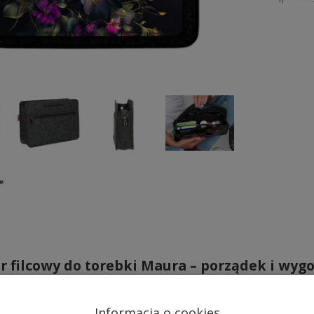
r filcowy do torebki Maura – porządek i wyg
łaganu w torebce i wiecznego szukania telefonu? Organizer rozwiąże
Informacja o cookies