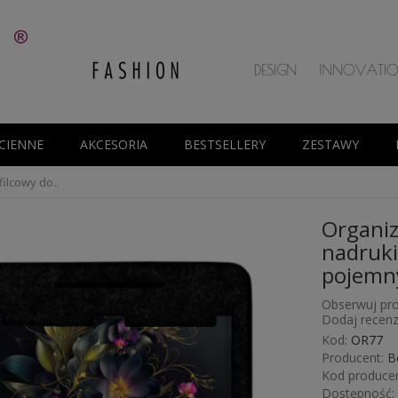
CIENNE
AKCESORIA
BESTSELLERY
ZESTAWY
filcowy do..
Organiz
nadruki
pojemny
Obserwuj pro
Dodaj recenz
Kod:
OR77
Producent:
B
Kod producen
Dostępność: