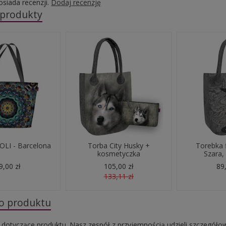
osiada recenzji.
Dodaj recenzję
 produkty
OLI - Barcelona
Torba City Husky +
Torebka f
kosmetyczka
Szara, 
9,00 zł
105,00 zł
89,
133,11 zł
do produktu
 dotyczące produktu. Nasz zespół z przyjemnością udzieli szczegóło