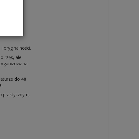
tach, które
.
do każdej
na z
e zużycie.
i oryginalności.
o rzęs, ale
zorganizowana
raturze
do 40
e.
ko praktycznym,