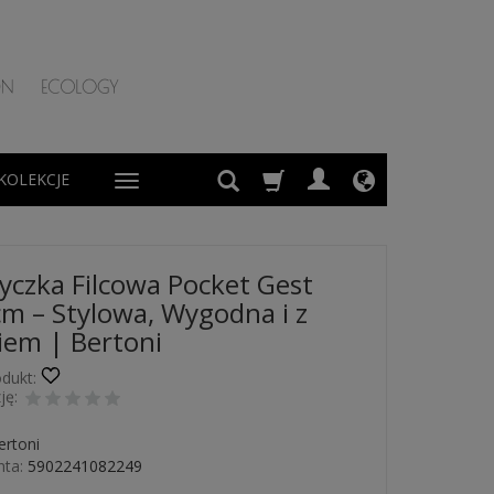
KOLEKCJE
czka Filcowa Pocket Gest
m – Stylowa, Wygodna i z
em | Bertoni
dukt:
ję:
ertoni
ta:
5902241082249