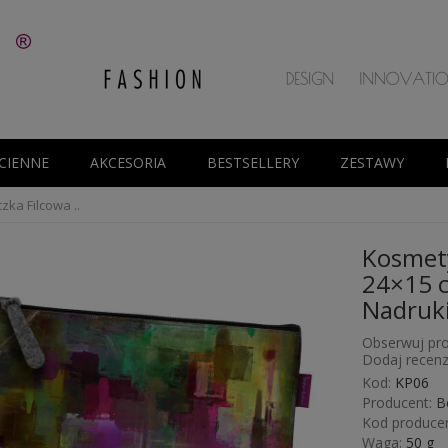
CIENNE
AKCESORIA
BESTSELLERY
ZESTAWY
ka Filcowa ..
Kosmety
24×15 c
Nadruki
Obserwuj pro
Dodaj recenz
Kod:
KP06
Producent:
B
Kod producen
Waga:
50
g