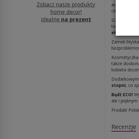
Zobacz nasze produkty
autorskim wz
cenią porząde
home decor!
Idealne
na prezent
Dzięki wymi
torebki, zap
ekologiczn
Zamek błyskaw
bezproblemow
Kosmetyczka B
także doskon
kobieta doce
Dodatkowym a
stopni
, co s
Bądź ECO!
Wy
ale i pięknym
Produkt Polski
Recenzje