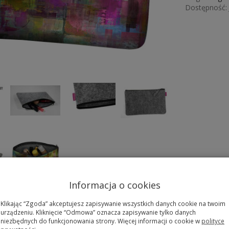
Dostępność:
Informacja o cookies
yczka Pocket - Gest
Klikając “Zgoda” akceptujesz zapisywanie wszystkich danych cookie na twoim
urządzeniu. Kliknięcie “Odmowa” oznacza zapisywanie tylko danych
niezbędnych do funkcjonowania strony. Więcej informacji o cookie w
polityce
e stylowe i funkcjonalne rozwiązanie dzięki naszej kosmetyczce filco