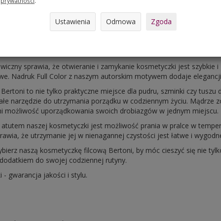
prywatności
.
orem. Ta praktyczna kosmetyczka została stworzona z myślą o kobie
k i chcą mieć wszystkie swoje niezbędne kosmetyki zawsze pod ręką
Ustawienia
Odmowa
Zgoda
arom
24x15 cm
, nasza kosmetyczka POCKET doskonale wpasuje się 
ewniając łatwe przenoszenie swoich osobistych kosmetyków. Wykona
ego
filcu poliestrowego, gwarantuje trwałość i odporność na codzienn
iczny sprawia, że otwieranie i zamykanie kosmetyczki jest szybkie i
e. Nadruk Full Color z naszym autorskim motywem dodaje elegancji 
ertoni to nie tylko praktyczne miejsce dla pudru, szminki czy tuszu d
ałe narzędzie do utrzymania porządku w codziennym życiu. Mądrze 
ni możliwość uporządkowania swoich drobiazgów w jednym miejscu.
tutem naszej kosmetyczki jest możliwość prania w pralce w tempe
prawia, że utrzymanie jej w nienagannej czystości jest łatwe i wygodn
bierz naszą kosmetyczkę filcową Bertoni, by móc cieszyć się nie tyl
 dodatkiem do swojej codziennej rutyny.
 - gwarancja jakości i stylu.