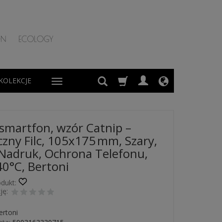
KOLEKCJE
 smartfon, wzór Catnip –
czny Filc, 105x175 mm, Szary,
Nadruk, Ochrona Telefonu,
40°C, Bertoni
dukt:
ję:
ertoni