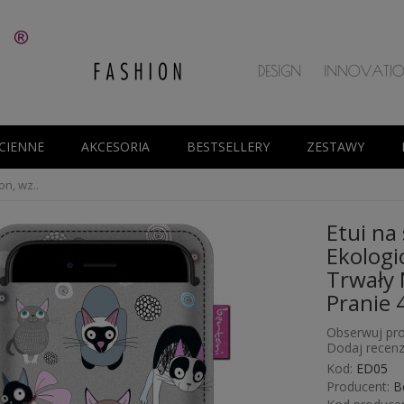
CIENNE
AKCESORIA
BESTSELLERY
ZESTAWY
on, wz..
Etui na
Ekologi
Trwały 
Pranie 
Obserwuj pro
Dodaj recenz
Kod:
ED05
Producent:
B