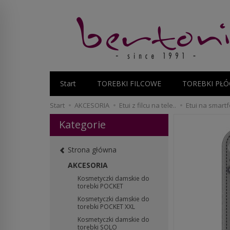
Start
TOREBKI FILCOWE
TOREBKI PŁÓ
Start
AKCESORIA
Etui z filcu na tele..
Etui na smartf
Kategorie
Strona główna
AKCESORIA
Kosmetyczki damskie do
torebki POCKET
Kosmetyczki damskie do
torebki POCKET XXL
Kosmetyczki damskie do
torebki SOLO