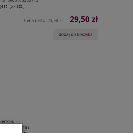
ta:
5903163330715
Jest
(
57
szt.)
29,50 zł
Cena netto:
23,98 zł
dodaj do koszyka
Bertoni.
 zarysowaniami i