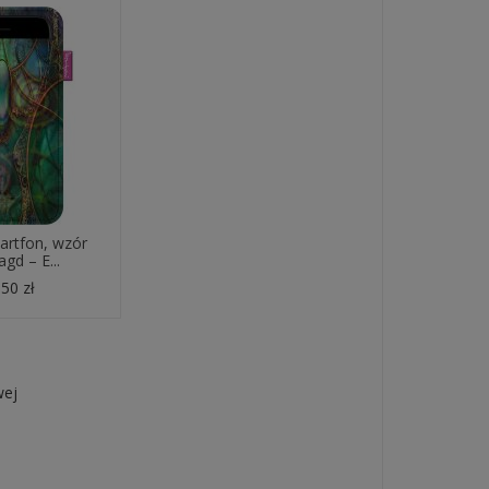
artfon, wzór
gd – E...
50 zł
wej