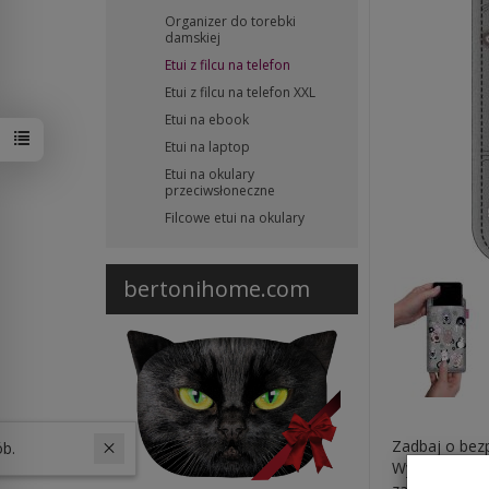
Organizer do torebki
damskiej
Etui z filcu na telefon
Etui z filcu na telefon XXL
Etui na ebook
Etui na laptop
Etui na okulary
przeciwsłoneczne
Filcowe etui na okulary
bertonihome.com
Zadbaj o bezp
W ostatnich 30 dniach produktem interesuje się
14
osób.
Wykonane z ek