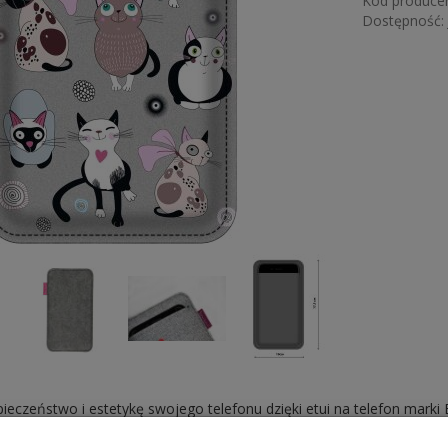
Kod producen
Dostępność:
ieczeństwo i estetykę swojego telefonu dzięki etui na telefon marki 
ologicznego filcu, etui nie tylko skutecznie chroni urządzenie przed