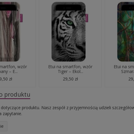
smartfon, wzór
Etui na smartfon, wzór
Etui na sm
pany – E...
Tiger – Ekol...
Szmara
9,50 zł
29,50 zł
29,
do produktu
 dotyczące produktu. Nasz zespół z przyjemnością udzieli szczegóło
 zapytanie.
ie