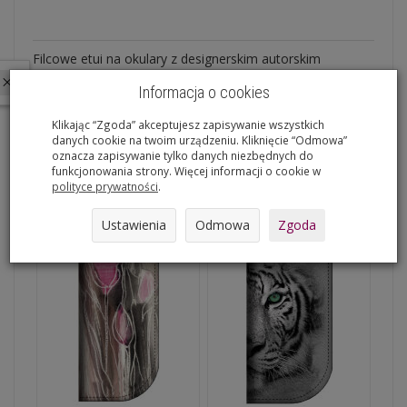
Filcowe etui na okulary z designerskim autorskim
nadrukiem.
 ostatnich 30 dniach produktem interesuje się
12
osób.
Informacja o cookies
Recenzje
Klikając “Zgoda” akceptujesz zapisywanie wszystkich
danych cookie na twoim urządzeniu. Kliknięcie “Odmowa”
oznacza zapisywanie tylko danych niezbędnych do
Produkt nie posiada recenzji.
Dodaj recenzję
funkcjonowania strony. Więcej informacji o cookie w
Polecane produkty
polityce prywatności
.
Ustawienia
Odmowa
Zgoda