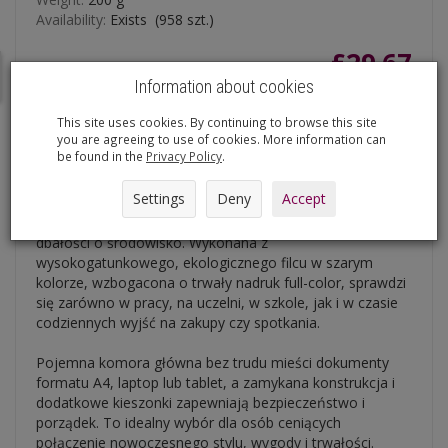
Availability:
Exists
(
958
szt.)
£29.67
Net Price:
£24.12
0 dniach produktem interesuje się
12
osób.
Information about cookies
add to shopping cart
This site uses cookies. By continuing to browse this site
you are agreeing to use of cookies. More information can
be found in the
Privacy Policy
.
Settings
Deny
Accept
Stylowa i praktyczna torba filcowa CITY marki Bertoni to
połączenie eleganckiego designu, funkcjonalności i
dbałości o środowisko. Wykonana z
wysokogatunkowego, ekologicznego filcu w szarym
kolorze, wzbogacona o trwały nadruk full-color, sprawdzi
się zarówno w pracy, na uczelni, w szkole, jak i w czasie
codziennych wyjść na zakupy czy spotkania.
Pojemna komora główna bez trudu mieści dokumenty
formatu A4, laptop lub tablet, a zamykana konstrukcja i
dodatkowe kieszonki zapewniają bezpieczeństwo i
porządek. To idealny wybór dla osób ceniących
połączenie nowoczesnego stylu, wygody i trwałości.