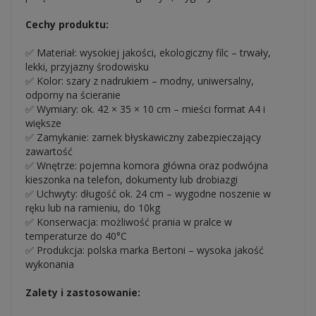
Cechy produktu:
✅ Materiał: wysokiej jakości, ekologiczny filc – trwały,
lekki, przyjazny środowisku
✅ Kolor: szary z nadrukiem – modny, uniwersalny,
odporny na ścieranie
✅ Wymiary: ok. 42 × 35 × 10 cm – mieści format A4 i
większe
✅ Zamykanie: zamek błyskawiczny zabezpieczający
zawartość
✅ Wnętrze: pojemna komora główna oraz podwójna
kieszonka na telefon, dokumenty lub drobiazgi
✅ Uchwyty: długość ok. 24 cm – wygodne noszenie w
ręku lub na ramieniu, do 10kg
✅ Konserwacja: możliwość prania w pralce w
temperaturze do 40°C
✅ Produkcja: polska marka Bertoni – wysoka jakość
wykonania
Zalety i zastosowanie: