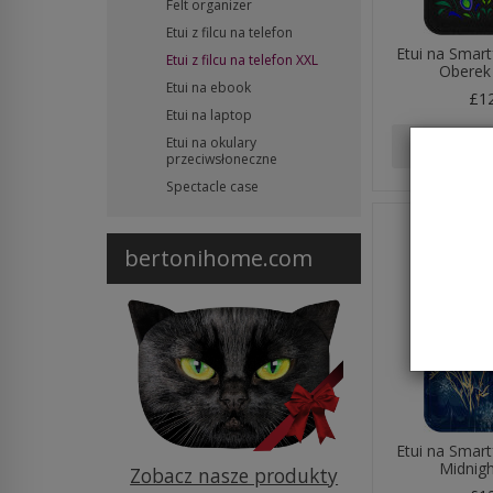
Felt organizer
Etui z filcu na telefon
Etui na Smar
Etui z filcu na telefon XXL
Oberek 
Etui na ebook
£1
Etui na laptop
Etui na okulary
Add to
przeciwsłoneczne
Spectacle case
bertonihome.com
Etui na Smar
Midnigh
Zobacz nasze produkty