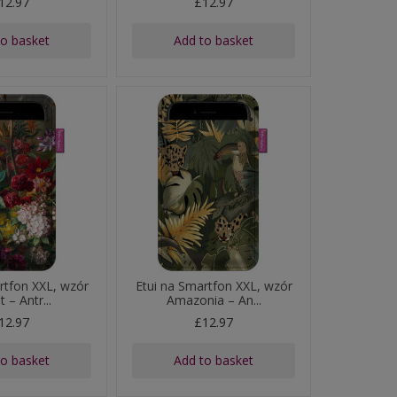
12.97
£12.97
to basket
Add to basket
rtfon XXL, wzór
Etui na Smartfon XXL, wzór
 – Antr...
Amazonia – An...
12.97
£12.97
to basket
Add to basket