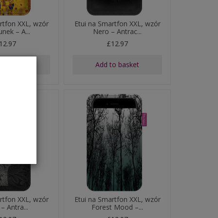
rtfon XXL, wzór
Etui na Smartfon XXL, wzór
nek – A...
Nero – Antrac...
12.97
£12.97
to basket
Add to basket
rtfon XXL, wzór
Etui na Smartfon XXL, wzór
– Antra...
Forest Mood –...