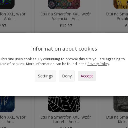
tfon XXL, wzór
Etui na Smartfon XXL, wzór
Etui na Sma
– Antr...
Valencia – An...
Pocału
2.97
£12.97
£
 basket
Add to basket
Add 
Information about cookies
This site uses cookies. By continuing to browse this site you are agreeing to
use of cookies. More information can be found in the
Privacy Policy
.
Settings
Deny
Accept
tfon XXL, wzór
Etui na Smartfon XXL, wzór
Etui na Sma
t – An...
Laurel – Antr...
Kleks 