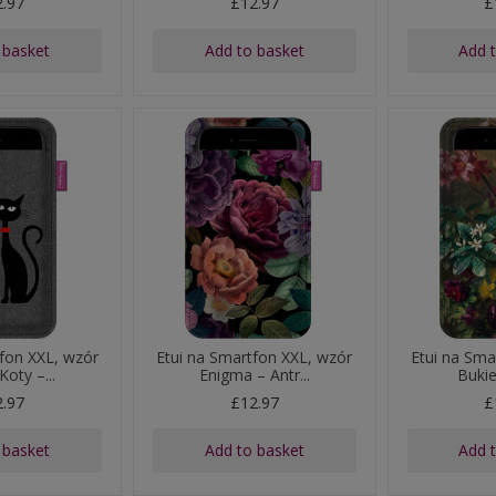
2.97
£12.97
£
 basket
Add to basket
Add 
tfon XXL, wzór
Etui na Smartfon XXL, wzór
Etui na Sma
Koty –...
Enigma – Antr...
Bukiet
2.97
£12.97
£
 basket
Add to basket
Add 