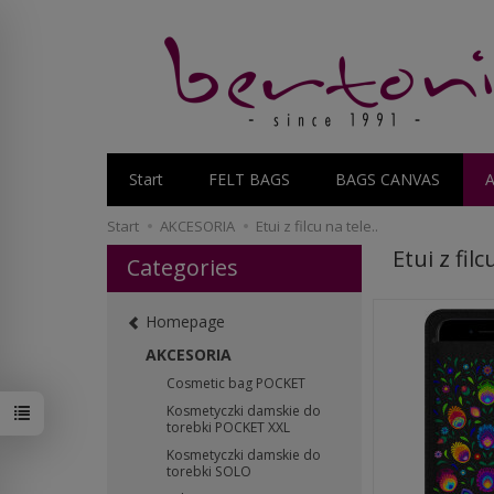
Start
FELT BAGS
BAGS CANVAS
Start
AKCESORIA
Etui z filcu na tele..
Etui z fil
Categories
Homepage
AKCESORIA
Cosmetic bag POCKET
Kosmetyczki damskie do
torebki POCKET XXL
Kosmetyczki damskie do
torebki SOLO