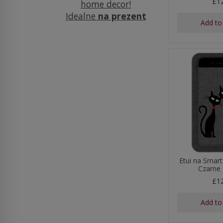
£1
home decor!
Idealne
na prezent
Add to
Etui na Smar
Czarne 
£1
Add to