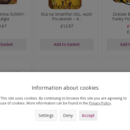
ienna SUNNY -
Etui na Smartfon XXL, wzór
Zestaw B
algia
Pocałunek – A...
Funky Poc
9.67
£12.97
£
£
 basket
Add to basket
Add 
Information about cookies
This site uses cookies. By continuing to browse this site you are agreeing to
use of cookies. More information can be found in the
Privacy Policy
.
Settings
Deny
Accept
ienna SAMBA -
Elegancka Kosmetyczka
Kosmetycz
łunek
Solo, nadruk Pocał...
Po