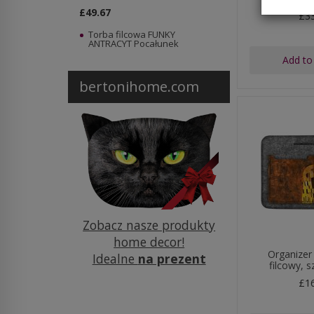
£49.67
£3
Torba filcowa FUNKY
ANTRACYT Pocałunek
Add to
bertonihome.com
Zobacz nasze produkty
home decor!
Organizer
Idealne
na prezent
filcowy, s
£1