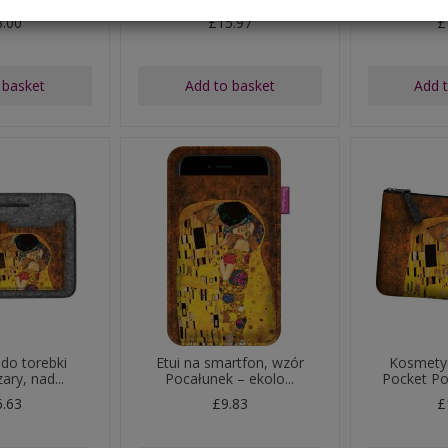
3.00
£15.97
£
 basket
Add to basket
Add 
 do torebki
Etui na smartfon, wzór
Kosmety
zary, nad...
Pocałunek – ekolo...
Pocket Po
6.63
£9.83
£