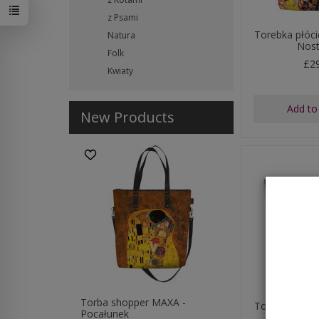
z Psami
Torebka płóc
Natura
Nost
Folk
£2
Kwiaty
Add to
New Products
Torba shopper MAXA -
Torebka płóc
Pocałunek
Poca