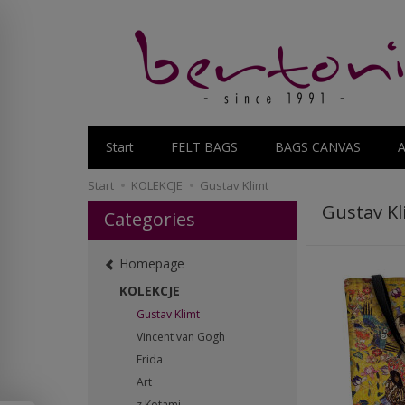
Start
FELT BAGS
BAGS CANVAS
Start
KOLEKCJE
Gustav Klimt
Gustav Kl
Categories
Homepage
KOLEKCJE
Gustav Klimt
Vincent van Gogh
Frida
Art
z Kotami