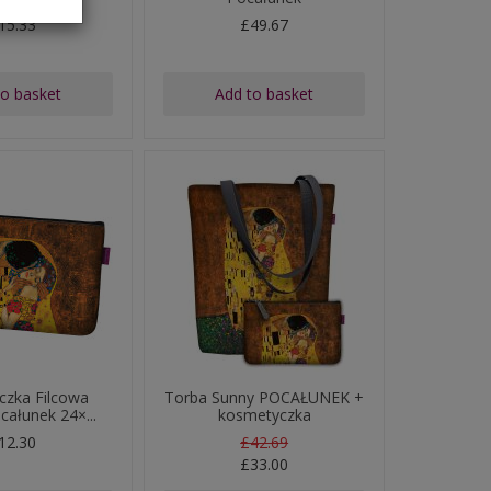
15.33
£49.67
to basket
Add to basket
czka Filcowa
Torba Sunny POCAŁUNEK +
całunek 24×...
kosmetyczka
12.30
£42.69
£33.00