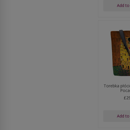
Add to
Torebka płóc
Poca
£2
Add to