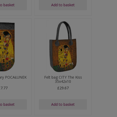
to basket
Add to basket
ulary POCAŁUNEK
Felt bag CITY The Kiss
35x42x10
£7.77
£29.67
to basket
Add to basket