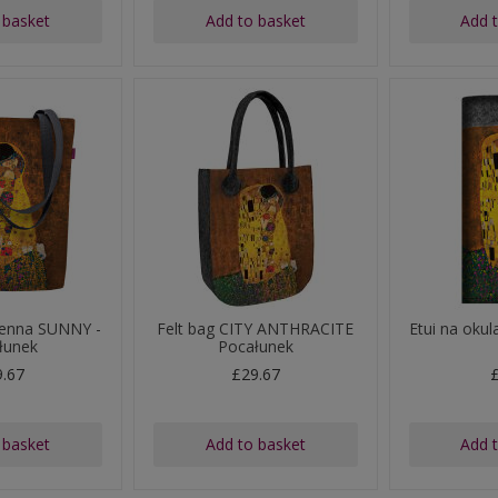
 basket
Add to basket
Add 
ienna SUNNY -
Felt bag CITY ANTHRACITE
Etui na ok
łunek
Pocałunek
9.67
£29.67
 basket
Add to basket
Add 