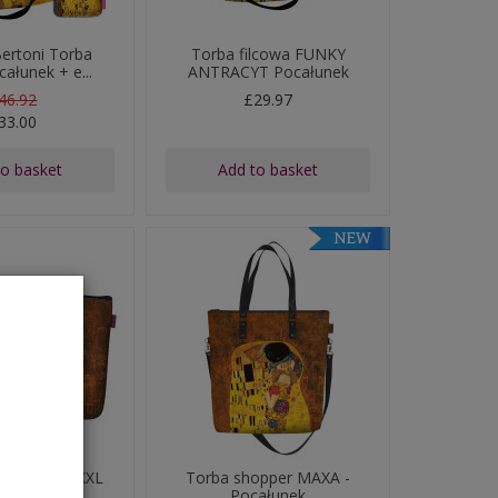
ertoni Torba
Torba filcowa FUNKY
ałunek + e...
ANTRACYT Pocałunek
46.92
£29.97
33.00
to basket
Add to basket
ka Pocket XXL
Torba shopper MAXA -
całunek
Pocałunek