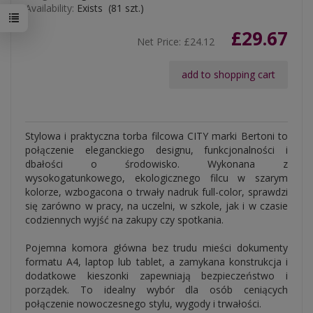
Availability:
Exists
(
81
szt.)
£29.67
Net Price:
£24.12
add to shopping cart
Stylowa i praktyczna torba filcowa CITY marki Bertoni to
połączenie eleganckiego designu, funkcjonalności i
dbałości o środowisko. Wykonana z
wysokogatunkowego, ekologicznego filcu w szarym
kolorze, wzbogacona o trwały nadruk full-color, sprawdzi
się zarówno w pracy, na uczelni, w szkole, jak i w czasie
codziennych wyjść na zakupy czy spotkania.
Pojemna komora główna bez trudu mieści dokumenty
formatu A4, laptop lub tablet, a zamykana konstrukcja i
dodatkowe kieszonki zapewniają bezpieczeństwo i
porządek. To idealny wybór dla osób ceniących
połączenie nowoczesnego stylu, wygody i trwałości.