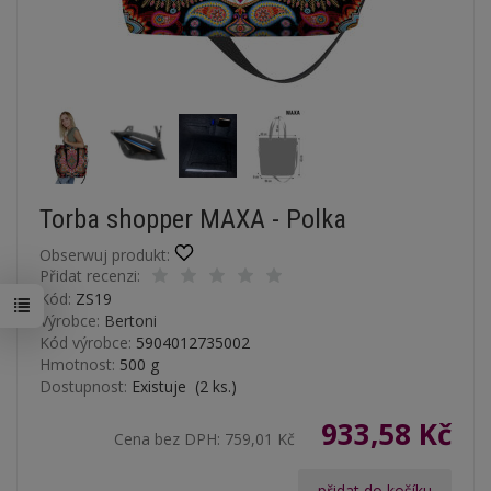
Torba shopper MAXA - Polka
Obserwuj produkt:
Přidat recenzi:
Kód:
ZS19
Výrobce:
Bertoni
Kód výrobce:
5904012735002
Hmotnost:
500
g
Dostupnost:
Existuje
(
2
ks.)
933,58 Kč
Cena bez DPH:
759,01 Kč
přidat do košíku