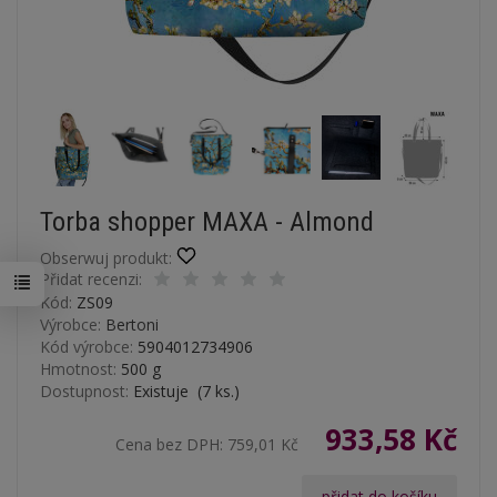
Torba shopper MAXA - Almond
Obserwuj produkt:
Přidat recenzi:
Kód:
ZS09
Výrobce:
Bertoni
Kód výrobce:
5904012734906
Hmotnost:
500
g
Dostupnost:
Existuje
(
7
ks.)
933,58 Kč
Cena bez DPH:
759,01 Kč
přidat do košíku