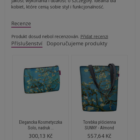
jakość wykonania i dbałość o szczegóły. Idealna dla
kobiet, które cenią sobie styl i funkcjonalność.
Recenze
Produkt dosud nebol recenzován.
Přidat recenzi
Příslušenství
Doporučujeme produkty
Elegancka Kosmetyczka
Torebka płócienna
Solo, nadruk ...
SUNNY - Almond
300,13 Kč
557,64 Kč