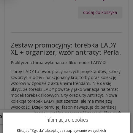
dodaj do koszyka
Zestaw promocyjny: torebka LADY
XL + organizer, wzór antracyt Perla.
Praktyczna torba wykonana z filcu model LADY XL
Torby LADY to owoc pracy naszych projektantów, którzy
stworzyli modny i funkcjonalny krój torby oraz kolekcję
wzorów w zgodzie z aktualnymi trendami. Nie da się
ukryć, że torebki LADY powstały jako wariacja na temat
modeli torebek filcowych: City oraz City Antracyt. Nowa
kolekcja torebek LADY jest szersza, ale ma mniejszą
wysokość. Dzięki temu jej fason nawiązuje do bardziej
klasycznych modeli. Ogólna pojemność torebek filcowych
W ostatnich 30 dniach produktem interesuje się
10
osób.
LADY jest taka sama jak w przypadku modeli CITY.
Informacja o cookies
W czym tkwi wyjątkowość naszych produktów?
Klikając “Zgoda” akceptujesz zapisywanie wszystkich