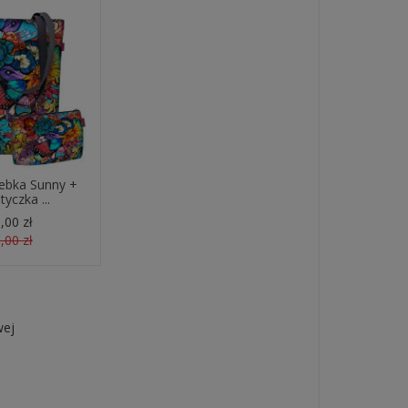
ebka Sunny +
yczka ...
,00 zł
,00 zł
wej