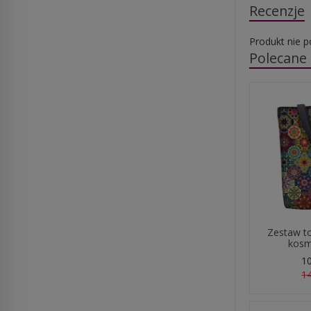
Recenzje
Produkt nie p
Polecane
Zestaw t
kosme
10
14