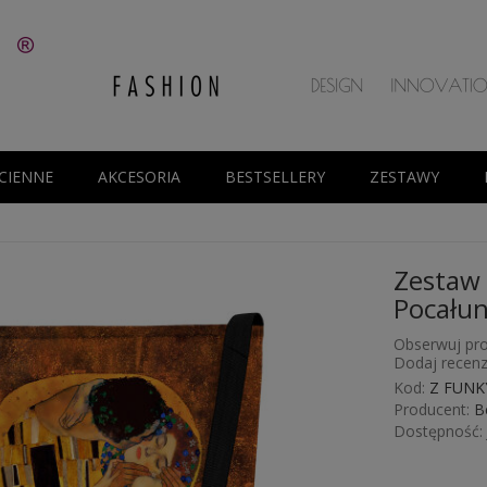
CIENNE
AKCESORIA
BESTSELLERY
ZESTAWY
Zestaw 
Pocałun
Obserwuj pro
Dodaj recenz
Kod:
Z FUNKY
Producent:
B
Dostępność: