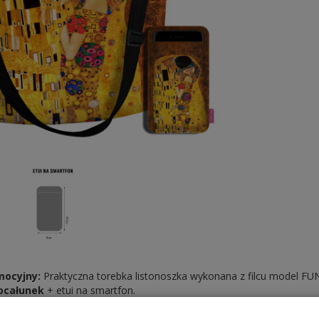
mocyjny:
Praktyczna torebka listonoszka wykonana z filcu model 
ocałunek
+ etui na smartfon.
torby Bertoni wykonane są w całości z ekologicznego filcu, który jes