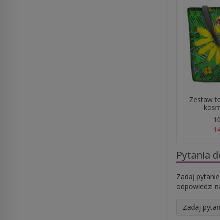
Zestaw t
kosme
10
14
Pytania 
Zadaj pytanie
odpowiedzi na
Zadaj pytan