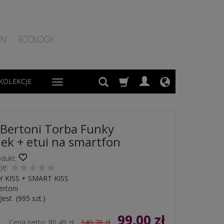
KOLEKCJE
Bertoni Torba Funky
ek + etui na smartfon
dukt:
ję:
 KISS + SMART KISS
ertoni
Jest
(
995
szt.)
99,00 zł
Cena netto:
80,49 zł
140,76 zł