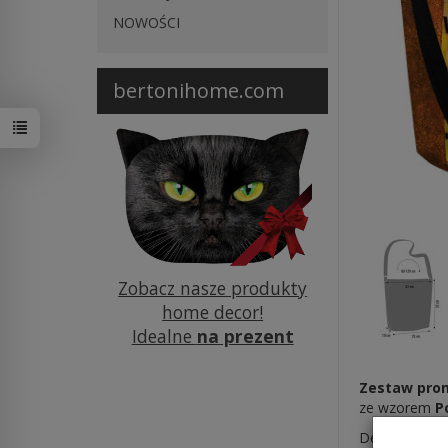
NOWOŚCI
bertonihome.com
Zobacz nasze produkty
home decor!
Idealne
na prezent
Zestaw pro
ze wzorem
P
W ostatnich 30 dniach produktem interesuje się
14
osób.
Designerskie 