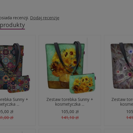
osiada recenzji.
Dodaj recenzję
 produkty
orebka Sunny +
Zestaw torebka Sunny +
Zestaw tor
tyczka ...
kosmetyczka ...
kosmet
5,00 zł
105,00 zł
105
1,00 zł
141,10 zł
141