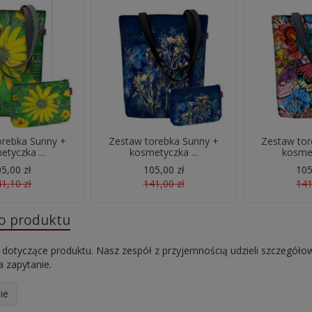
orebka Sunny +
Zestaw torebka Sunny +
Zestaw tor
tyczka ...
kosmetyczka ...
kosmet
5,00 zł
105,00 zł
105
1,10 zł
141,00 zł
141
do produktu
 dotyczące produktu. Nasz zespół z przyjemnością udzieli szczegóło
 zapytanie.
ie