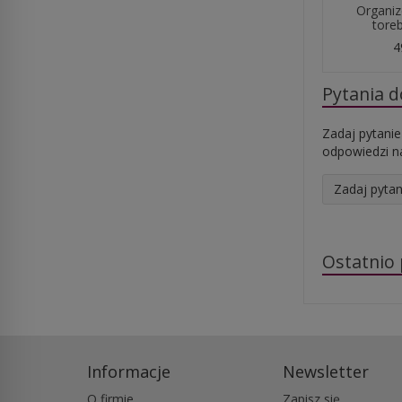
Organiz
toreb
4
Pytania 
Zadaj pytanie
odpowiedzi na
Zadaj pytan
Ostatnio
Informacje
Newsletter
O firmie
Zapisz się