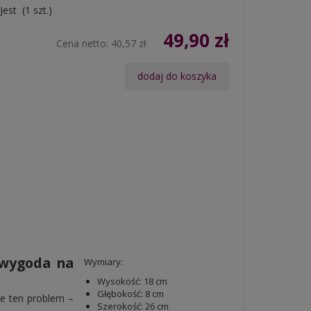
Jest
(
1
szt.)
49,90 zł
Cena netto:
40,57 zł
dodaj do koszyka
 wygoda na
Wymiary:
Wysokość: 18 cm
Głębokość: 8 cm
że ten problem –
Szerokość: 26 cm