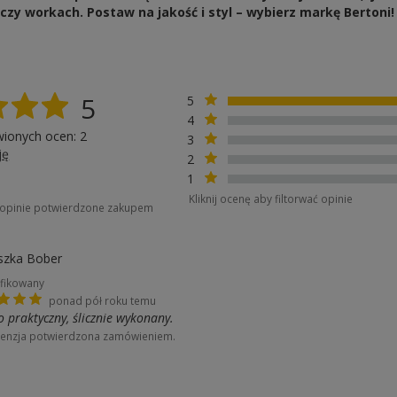
czy workach. Postaw na jakość i styl – wybierz markę Bertoni!
5
5
4
wionych ocen: 2
3
ję
2
1
Kliknij ocenę aby filtorwać opinie
o opinie potwierdzone zakupem
szka Bober
fikowany
ponad pół roku temu
 praktyczny, ślicznie wykonany.
enzja potwierdzona zamówieniem.