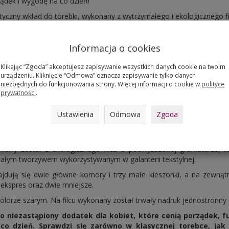
ądek i wygodę na co dzień!
ktyczny wkład do torebki, wykonany z wytrzymałego i ekologicznego fi
y – uniwersalny, pasuje do każdej torebki
nny, trwały nadruk w pełnym kolorze
Informacja o cookies
zymać porządek – koniec z chaosem w Twojej torbie
w liczne kieszenie na klucze, telefon, kosmetyki czy drobiazgi
Klikając “Zgoda” akceptujesz zapisywanie wszystkich danych cookie na twoim
nstrukcja ułatwia wkładanie i wyjmowanie rzeczy
urządzeniu. Kliknięcie “Odmowa” oznacza zapisywanie tylko danych
rze torebki przed zabrudzeniami i uszkodzeniami
niezbędnych do funkcjonowania strony. Więcej informacji o cookie w
polityce
ład do torebki – łatwo przełożyć go z jednej torby do drugiej, do
prywatności
.
rebek typu shopper
6 x 18 x 8 cm
Ustawienia
Odmowa
Zgoda
oni – polski producent akcesoriów z filcu
suje do większości torebek jednokomorowych sprzedawanych w nasz
nany został z ekologicznego filcu o podwyższonej gramaturze, kt
ałym tworzywem wykorzystywanym w galanterii tekstylnej.
jdują się dwie główne komory i trzy małe kieszonki, a na zewnątr
ekspres oraz dwie mniejsze.
olorze szarym. Na filcu wykonany został trwały nadruk jednostronny (f
o niezastąpiony dodatek dla kobiet, które cenią porządek, fu
o dzień. Sprawdzi się zarówno w klasycznej torebce, jak