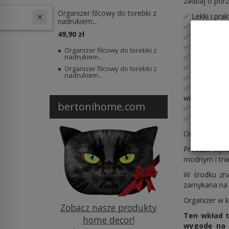
zadbaj o porz
Organizer filcowy do torebki z
✅ Lekki i pra
W ostatnich 30 dniach produktem interesuje się
12
osób.
nadrukiem...
✅ Kolor: szar
49,90 zł
✅
Jednostro
✅ Pomaga utr
Organizer filcowy do torebki z
✅ Wyposażony 
nadrukiem...
✅ Sztywna ko
Organizer filcowy do torebki z
nadrukiem...
✅ Chroni wnęt
✅ Idealny wk
większych to
bertonihome.com
✅ Wymiary: 2
✅ Marka: Bert
Organizer pa
Produkt wyko
modnym i trw
W środku zna
zamykana na 
Organizer w k
Zobacz nasze produkty
Ten wkład t
home decor!
wygodę na c