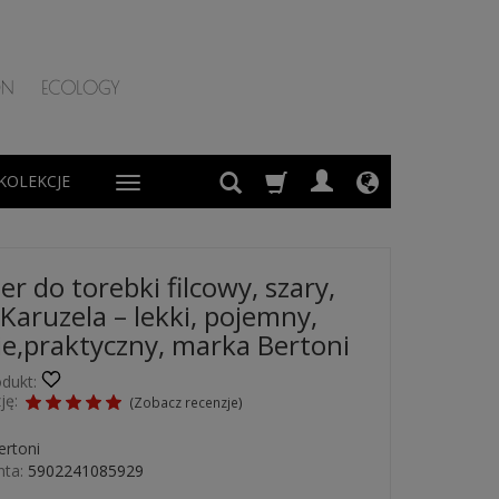
KOLEKCJE
r do torebki filcowy, szary,
Karuzela – lekki, pojemny,
ie,praktyczny, marka Bertoni
dukt:
ję:
(
Zobacz recenzje
)
ertoni
ta:
5902241085929