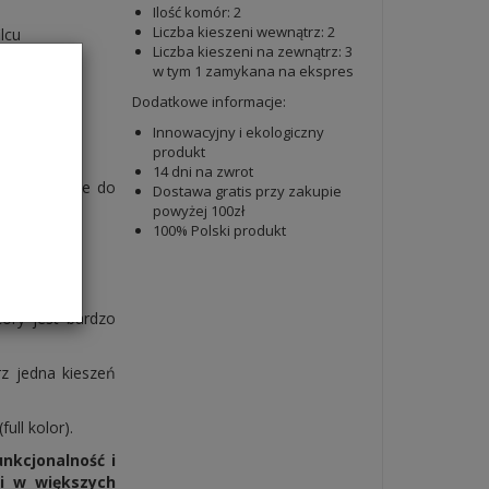
Ilość komór: 2
Liczba kieszeni wewnątrz: 2
lcu
Liczba kieszeni na zewnątrz: 3
w tym 1 zamykana na ekspres
Dodatkowe informacje:
Innowacyjny i ekologiczny
produkt
14 dni na zwrot
skonały także do
Dostawa gratis przy zakupie
powyżej 100zł
100% Polski produkt
ym sklepie.
óry jest bardzo
z jedna kieszeń
ull kolor).
nkcjonalność i
 i w większych