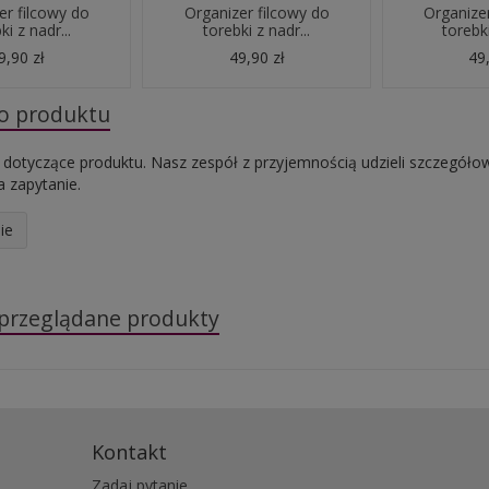
er filcowy do
Organizer filcowy do
Organizer
ki z nadr...
torebki z nadr...
torebki
9,90 zł
49,90 zł
49,
do produktu
 dotyczące produktu. Nasz zespół z przyjemnością udzieli szczegóło
 zapytanie.
ie
 przeglądane produkty
Kontakt
Zadaj pytanie