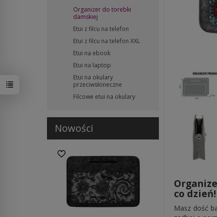
Organizer do torebki
damskiej
Etui z filcu na telefon
Etui z filcu na telefon XXL
Etui na ebook
Etui na laptop
Etui na okulary
przeciwsłoneczne
Filcowe etui na okulary
Nowości
Organize
co dzień!
Masz dość ba