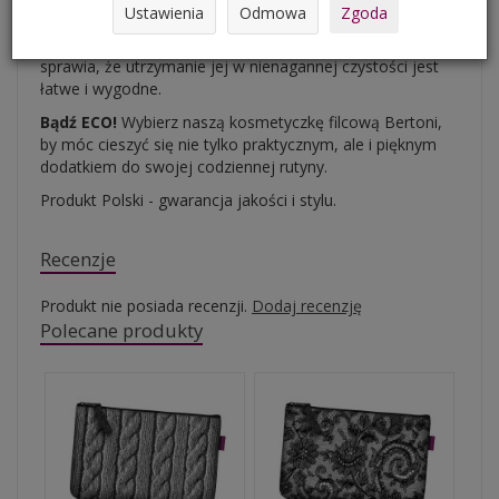
Ustawienia
Odmowa
Zgoda
Dodatkowym atutem naszej kosmetyczki jest możliwość
prania w pralce w temperaturze
do 40 stopni
, co
sprawia, że utrzymanie jej w nienagannej czystości jest
łatwe i wygodne.
Bądź ECO!
Wybierz naszą kosmetyczkę filcową Bertoni,
by móc cieszyć się nie tylko praktycznym, ale i pięknym
dodatkiem do swojej codziennej rutyny.
Produkt Polski - gwarancja jakości i stylu.
Recenzje
Produkt nie posiada recenzji.
Dodaj recenzję
Polecane produkty