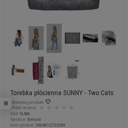
Torebka płócienna SUNNY - Two Cats
Obserwuj produkt:
Přidat recenzi:
Kód:
SU88
Výrobce:
Bertoni
Kód výrobce:
5904012733589