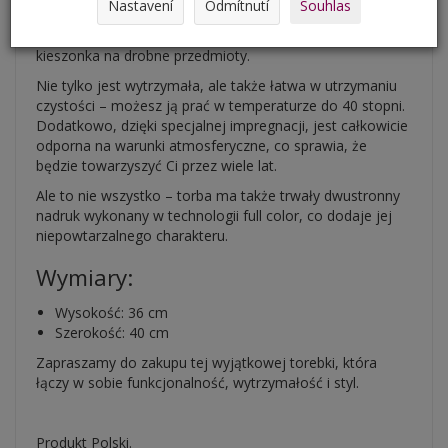
Nastavení
Odmítnutí
Souhlas
bezproblemowe pomieszczenie formatu A4, a wewnątrz
znajduje się wygodna podszewka oraz dodatkowa
kieszonka na drobne przedmioty.
Nie tylko jest wytrzymała, ale także łatwa w utrzymaniu
czystości – możesz ją prać w temperaturze do 40 stopni.
Dodatkowo, dzięki specjalnej impregnacji, jest całkowicie
odporna na warunki atmosferyczne, co sprawia, że
będzie towarzyszyć Ci przez wiele lat.
Ale to nie wszystko – torba ma także trwały dwustronny
nadruk wykonany w technologii full color, co dodaje jej
niepowtarzalnego charakteru.
Wymiary:
Wysokość: 36 cm
Szerokość: 40 cm
Zapraszamy do zakupu tej wyjątkowej torebki, która
łączy w sobie funkcjonalność, wytrzymałość i styl.
Produkt Polski.