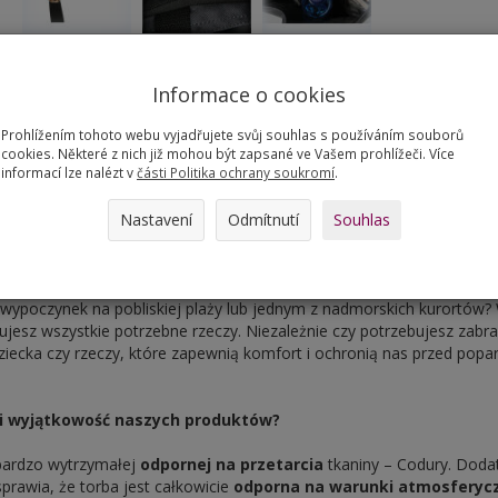
Informace o cookies
Prohlížením tohoto webu vyjadřujete svůj souhlas s používáním souborů
cookies. Některé z nich již mohou být zapsané ve Vašem prohlížeči. Více
informací lze nalézt v
části Politika ochrany soukromí
.
HOLI - Bukiet
Nastavení
Odmítnutí
Souhlas
ka idealna na plażę, na basen, na wakacje, do miasta. Duże torby st
m dodatkiem letnich stylizacji. Wybierasz się na urlop? A może planu
ypoczynek na pobliskiej plaży lub jednym z nadmorskich kurortów?
jesz wszystkie potrzebne rzeczy. Niezależnie czy potrzebujesz zabr
ziecka czy rzeczy, które zapewnią komfort i ochronią nas przed pop
i wyjątkowość naszych produktów?
bardzo wytrzymałej
odpornej na przetarcia
tkaniny – Codury. Dod
prawia, że torba jest całkowicie
odporna na warunki atmosferyc