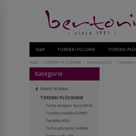
Start
TOREBKI FILCOWE
TOREBKI PŁÓ
Start
TOREBKI PŁÓCIENNE
Torebka HOLI
Torebka HO
Kategorie
Hlavní stránka
TOREBKI PŁÓCIENNE
Torba shopper duża MAXA
Torebka miejska SUNNY
Torebka HOLI
Torba płócienna SAMBA
Torba nerka XXL