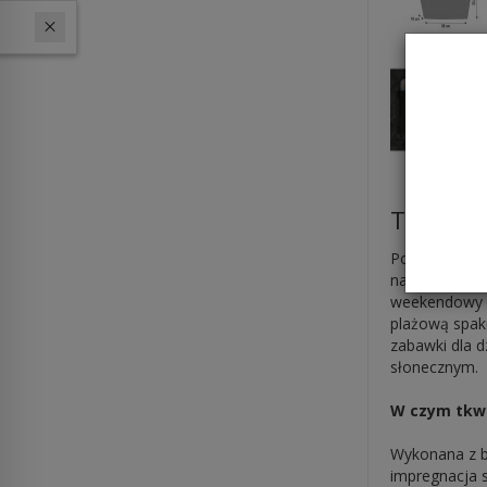
W ostatnich 30 dniach produktem interesuje się
12
osób.
Torebka 
Pojemna toreb
najmodniejszy
weekendowy w
plażową spaku
zabawki dla d
słonecznym.
W czym tkw
Wykonana z 
impregnacja s