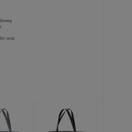
atkową
u.
lor oraz