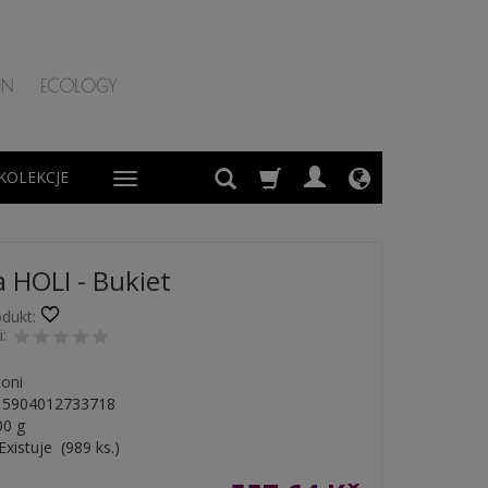
KOLEKCJE
 HOLI - Bukiet
dukt:
:
toni
5904012733718
00
g
Existuje
(
989
ks.)