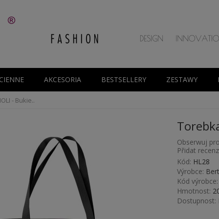
CIENNE
AKCESORIA
BESTSELLERY
ZESTAWY
LI - Bukie..
Torebka
Obserwuj pro
Přidat recenzi
Kód:
HL28
Výrobce:
Ber
Kód výrobce:
Hmotnost:
2
Dostupnost: