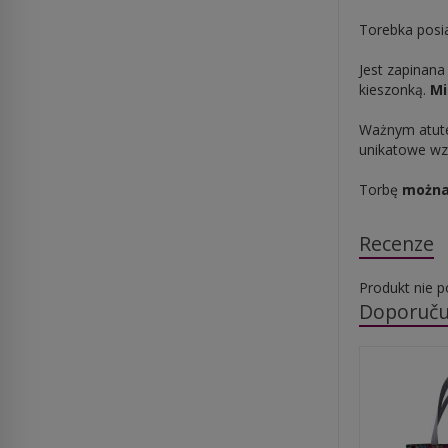
Torebka posi
Jest zapinan
kieszonką.
Mi
Ważnym atute
unikatowe wz
Torbę
można
Recenze
Produkt nie p
Doporuču