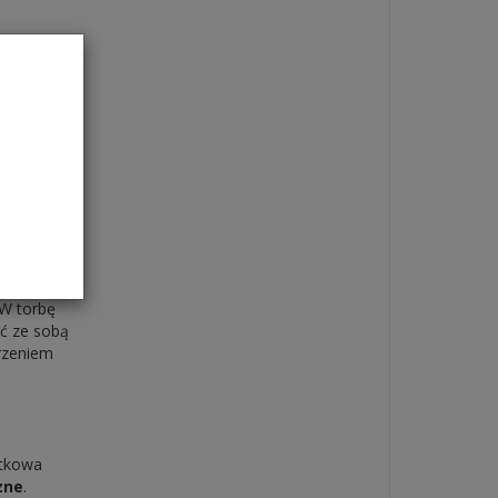
ają się
jesz
 W torbę
ać ze sobą
arzeniem
atkowa
zne
.