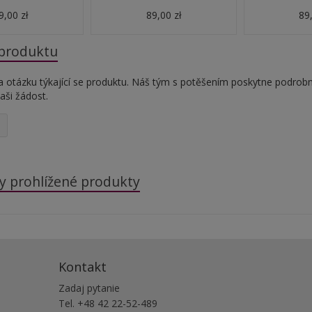
9,00 zł
89,00 zł
89,
 produktu
a otázku týkající se produktu. Náš tým s potěšením poskytne podrob
aši žádost.
y prohlížené produkty
Kontakt
Zadaj pytanie
Tel. +48 42 22-52-489