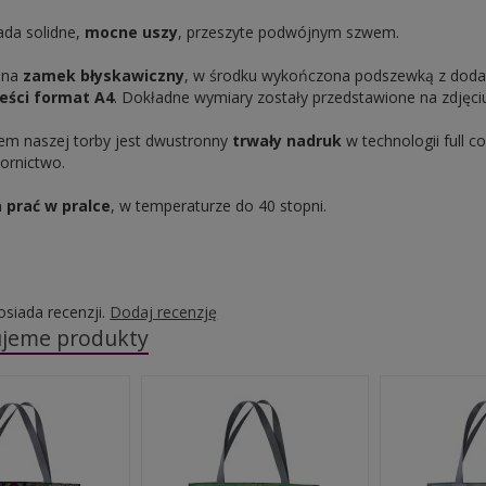
ada solidne,
mocne uszy
, przeszyte podwójnym szwem.
a na
zamek błyskawiczny
, w środku wykończona podszewką z dod
eści format A4
. Dokładne wymiary zostały przedstawione na zdjęci
m naszej torby jest dwustronny
trwały nadruk
w technologii full co
ornictwo.
 prać w pralce
, w temperaturze do 40 stopni.
osiada recenzji.
Dodaj recenzję
jeme produkty