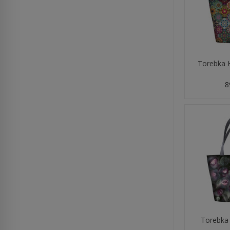
Torebka H
8
Torebka 