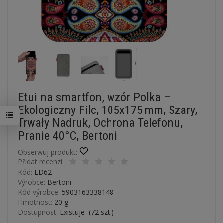
Etui na smartfon, wzór Polka –
Ekologiczny Filc, 105x175 mm, Szary,
Trwały Nadruk, Ochrona Telefonu,
Pranie 40°C, Bertoni
Obserwuj produkt:
Přidat recenzi:
Kód:
ED62
Výrobce:
Bertoni
Kód výrobce:
5903163338148
Hmotnost:
20
g
Dostupnost:
Existuje
(
72
szt.)