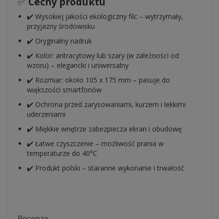
✅
Cechy produktu
✔️ Wysokiej jakości ekologiczny filc – wytrzymały,
przyjazny środowisku
✔️ Oryginalny nadruk
✔️ Kolor: antracytowy lub szary (w zależności od
wzoru) – elegancki i uniwersalny
✔️ Rozmiar: około 105 x 175 mm – pasuje do
większości smartfonów
✔️ Ochrona przed zarysowaniami, kurzem i lekkimi
uderzeniami
✔️ Miękkie wnętrze zabezpiecza ekran i obudowę
✔️ Łatwe czyszczenie – możliwość prania w
temperaturze do 40°C
✔️ Produkt polski – staranne wykonanie i trwałość
Recenze