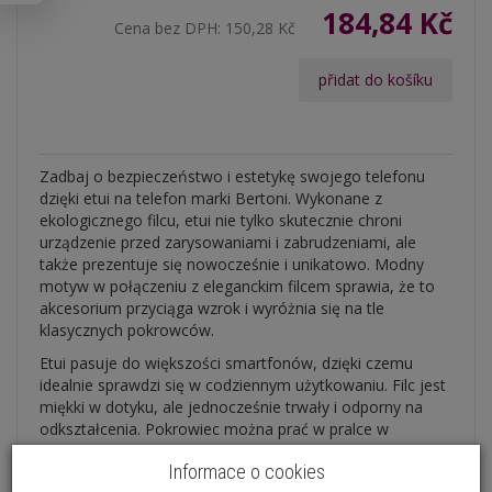
184,84 Kč
Cena bez DPH:
150,28 Kč
přidat do košíku
Zadbaj o bezpieczeństwo i estetykę swojego telefonu
dzięki etui na telefon marki Bertoni. Wykonane z
ekologicznego filcu, etui nie tylko skutecznie chroni
urządzenie przed zarysowaniami i zabrudzeniami, ale
także prezentuje się nowocześnie i unikatowo. Modny
motyw w połączeniu z eleganckim filcem sprawia, że to
akcesorium przyciąga wzrok i wyróżnia się na tle
klasycznych pokrowców.
Etui pasuje do większości smartfonów, dzięki czemu
idealnie sprawdzi się w codziennym użytkowaniu. Filc jest
miękki w dotyku, ale jednocześnie trwały i odporny na
odkształcenia. Pokrowiec można prać w pralce w
temperaturze 40°C, co ułatwia utrzymanie higieny.
Informace o cookies