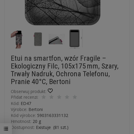
Etui na smartfon, wzór Fragile –
Ekologiczny Filc, 105x175 mm, Szary,
Trwały Nadruk, Ochrona Telefonu,
Pranie 40°C, Bertoni
Obserwuj produkt:
Přidat recenzi:
Kód:
ED47
Výrobce:
Bertoni
Kód výrobce:
5903163331132
Hmotnost:
20
g
Dostupnost:
Existuje
(
81
szt.)