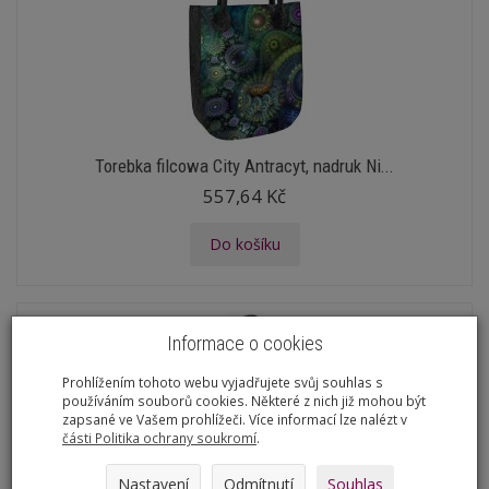
Torebka filcowa City Antracyt, nadruk Ni...
557,64 Kč
Do košíku
Informace o cookies
Prohlížením tohoto webu vyjadřujete svůj souhlas s
používáním souborů cookies. Některé z nich již mohou být
zapsané ve Vašem prohlížeči. Více informací lze nalézt v
části Politika ochrany soukromí
.
Nastavení
Odmítnutí
Souhlas