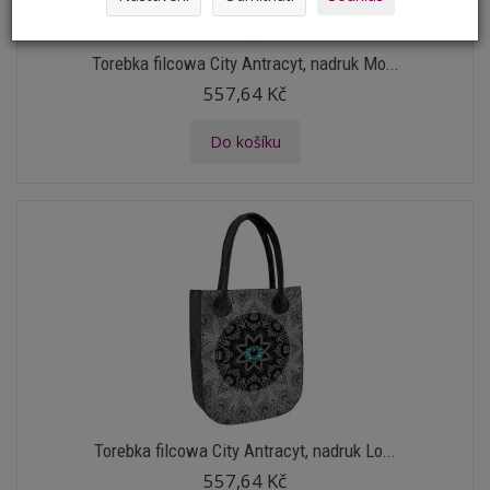
Torebka filcowa City Antracyt, nadruk Mo...
557,64 Kč
Do košíku
Torebka filcowa City Antracyt, nadruk Lo...
557,64 Kč