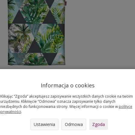
Informacja o cookies
Klikając “Zgoda” akceptujesz zapisywanie wszystkich danych cookie na twoim
urządzeniu. Kliknięcie “Odmowa” oznacza zapisywanie tylko danych
niezbędnych do funkcjonowania strony. Więcej informacji o cookie w
polityce
prywatności
.
, wzór
FLORIDA
.
Ustawienia
Odmowa
Zgoda
yczna, pojemna torebka typu shopper wykonana z mocnej, wodoodpor