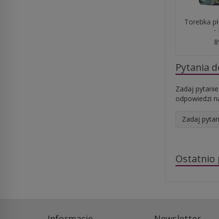
Torebka p
-
8
Pytania 
Zadaj pytanie
odpowiedzi na
Zadaj pytan
Ostatnio
Informacje
Newsletter