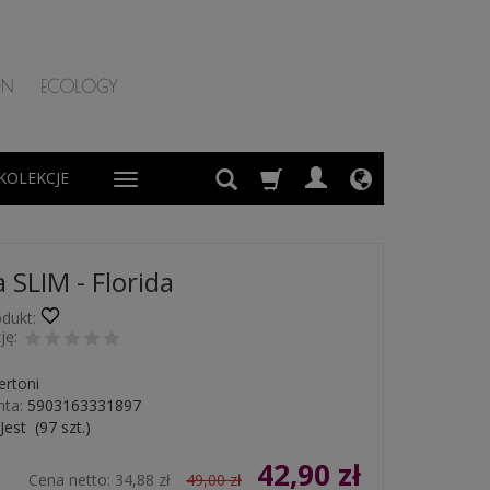
KOLEKCJE
 SLIM - Florida
dukt:
ję:
ertoni
ta:
5903163331897
Jest
(
97
szt.)
42,90 zł
Cena netto:
34,88 zł
49,00 zł