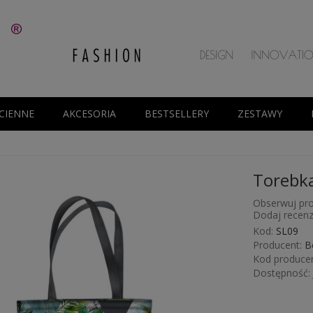
CIENNE
AKCESORIA
BESTSELLERY
ZESTAWY
Torebka
Obserwuj pro
Dodaj recenz
Kod:
SL09
Producent:
B
Kod producen
Dostępność: