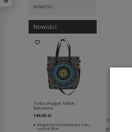
NOWOŚCI
Nowości
tnich 30 dniach produktem interesuje się
12
osób.
Torba shopper MAXA -
Barcelona
149,00 zł
Torebka Slim
Elegancka Kosmetyczka Solo,
nadruk Blue ...
Bardzo prakt