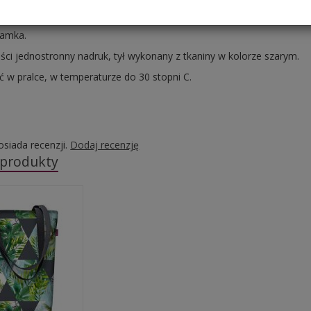
eści się w niej format A4. Uszy wykonane z wytrzymałej taśmy.
zamka.
ści jednostronny nadruk, tył wykonany z tkaniny w kolorze szarym.
 w pralce, w temperaturze do 30 stopni C.
osiada recenzji.
Dodaj recenzję
 produkty