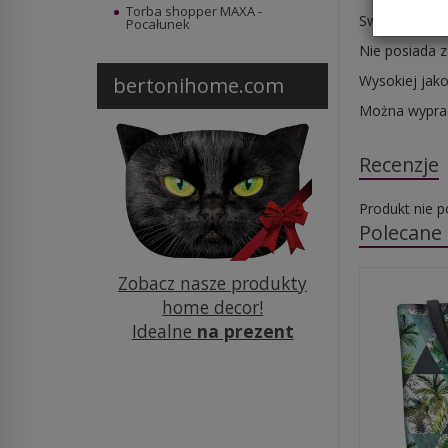
Torba shopper MAXA -
Swobodnie mi
Pocałunek
Nie posiada 
Wysokiej jako
bertonihome.com
Można wyprać
Recenzje
Produkt nie p
Polecane
Zobacz nasze produkty
home decor!
Idealne
na prezent