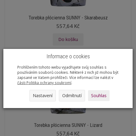
Torebka płócienna SUNNY - Skarabeusz
557,64 Kč
Do košíku
Informace o cookies
Prohlížením tohoto webu vyjadřujete svůj souhlas s
používáním souborů cookies. Některé z nich již mohou být
zapsané ve Vašem prohlížeči. Více informací lze nalézt v
části Politika ochrany soukromí
.
Nastavení
Odmítnutí
Souhlas
Torebka płócienna SUNNY - Lizard
557,64 Kč