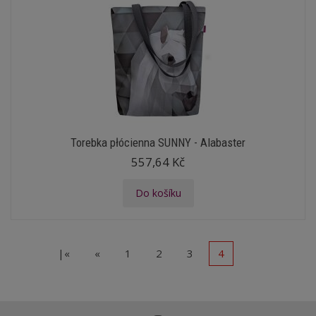
Torebka płócienna SUNNY - Alabaster
557,64 Kč
Do košíku
|«
«
1
2
3
4